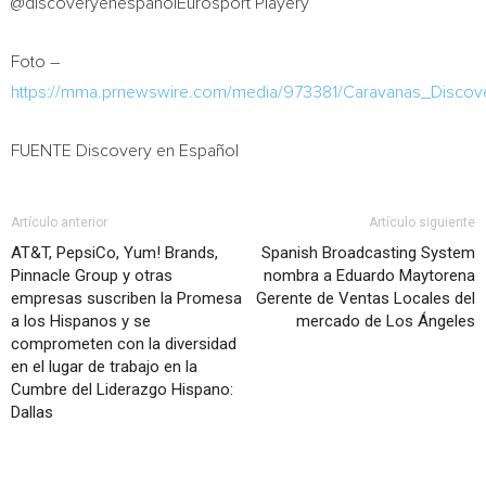
@discoveryenespanolEurosport Playery
Foto –
https://mma.prnewswire.com/media/973381/Caravanas_Discov
FUENTE
Discovery en Español
Artículo anterior
Artículo siguiente
AT&T, PepsiCo, Yum! Brands,
Spanish Broadcasting System
Pinnacle Group y otras
nombra a Eduardo Maytorena
empresas suscriben la Promesa
Gerente de Ventas Locales del
a los Hispanos y se
mercado de Los Ángeles
comprometen con la diversidad
en el lugar de trabajo en la
Cumbre del Liderazgo Hispano:
Dallas