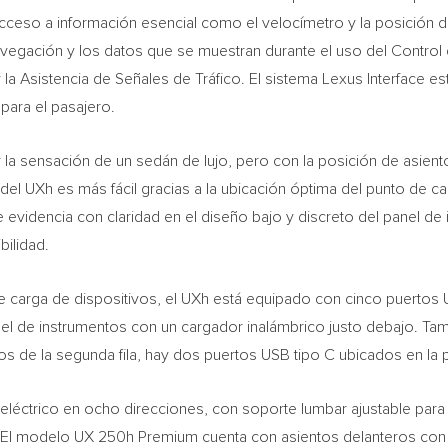
acceso a información esencial como el velocímetro y la posición 
avegación y los datos que se muestran durante el uso del Control
 la Asistencia de Señales de Tráfico. El sistema Lexus Interface es
para el pasajero.
a sensación de un sedán de lujo, pero con la posición de asientos
del UXh es más fácil gracias a la ubicación óptima del punto de ca
 evidencia con claridad en el diseño bajo y discreto del panel de
bilidad.
de carga de dispositivos, el UXh está equipado con cinco puertos U
anel de instrumentos con un cargador inalámbrico justo debajo. Ta
os de la segunda fila, hay dos puertos USB tipo C ubicados en la pa
 eléctrico en ocho direcciones, con soporte lumbar ajustable para
 El modelo UX 250h Premium cuenta con asientos delanteros con ca