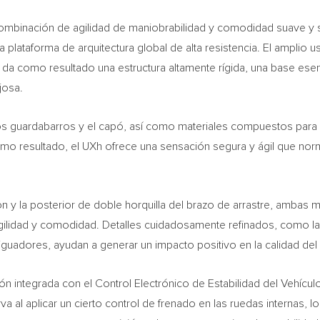
mbinación de agilidad de maniobrabilidad y comodidad suave y sil
 la plataforma de arquitectura global de alta resistencia. El amplio
os da como resultado una estructura altamente rígida, una base ese
josa.
es, los guardabarros y el capó, así como materiales compuestos para
omo
resultado, el UXh ofrece una sensación segura y ágil que n
n y la posterior de doble horquilla del brazo de arrastre, amba
ilidad y comodidad. Detalles cuidadosamente refinados, como la c
tiguadores, ayudan a generar un impacto positivo en la calidad del 
ón integrada con el Control Electrónico de Estabilidad del Vehículo)
 al aplicar un cierto control de frenado en las ruedas internas, lo