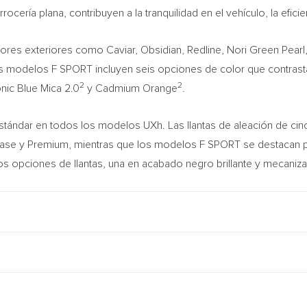
rocería plana, contribuyen a la tranquilidad en el vehículo, la efic
lores exteriores como Caviar, Obsidian, Redline,
Nori Green Pearl
s modelos F SPORT incluyen seis opciones de color que contrasta
2
2
onic Blue Mica 2.0
y Cadmium Orange
.
tándar en todos los modelos UXh. Las llantas de aleación de cin
se y Premium, mientras que los modelos F SPORT se destacan por
os opciones de llantas, una en acabado negro brillante y mecaniz