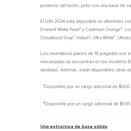
posterior del techo, junto con una base de car
El UXh 2024 está disponible en diferentes co
1
2
Eminent White Pearl
y Cadmium Orange
. Lo
1
1
1
Cloudburst Gray
, Iridium
, Ultra White
, Ultras
Los neumáticos planos de 18 pulgadas son es
mecanizado se encuentran en los modelos Ba
divididas. Además, están disponibles otras d
1
Disponible por un cargo adicional de $500
2
Disponible por un cargo adicional de $595
Una estructura de base sólida