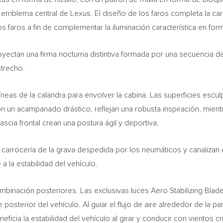
l emblema central de Lexus. El diseño de los faros completa la c
s faros a fin de complementar la iluminación característica en for
ectan una firma nocturna distintiva formada por una secuencia de 
trecho.
íneas de la calandra para envolver la cabina. Las superficies escul
 un acampanado drástico, reflejan una robusta inspiración, mientr
ascia frontal crean una postura ágil y deportiva.
a carrocería de la grava despedida por los neumáticos y canalizan e
 a la estabilidad del vehículo.
mbinación posteriores. Las exclusivas luces Aero Stabilizing Blad
 posterior del vehículo. Al guiar el flujo de aire alrededor de la p
neficia la estabilidad del vehículo al girar y conducir con vientos 