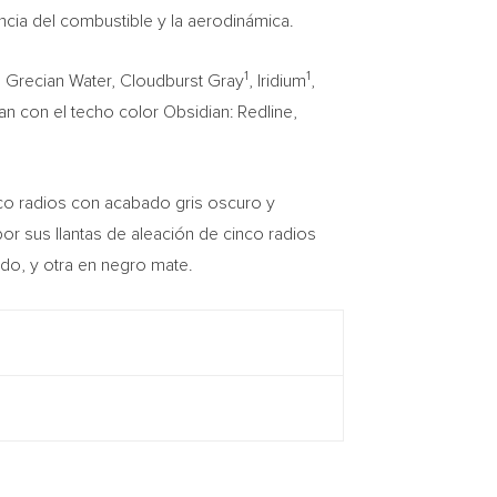
iencia del combustible y la aerodinámica.
1
1
, Grecian Water, Cloudburst Gray
, Iridium
,
n con el techo color Obsidian: Redline,
co radios con acabado gris oscuro y
 sus llantas de aleación de cinco radios
ado, y otra en negro mate.