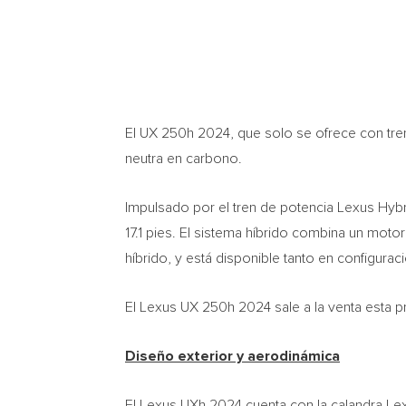
El UX 250h 2024, que solo se ofrece con tre
neutra en carbono.
Impulsado por el tren de potencia Lexus Hybri
17.1 pies. El sistema híbrido combina un moto
híbrido, y está disponible tanto en configurac
El Lexus UX 250h 2024 sale a la venta esta p
Diseño exterior y aerodinámica
El Lexus UXh 2024 cuenta con la calandra Le