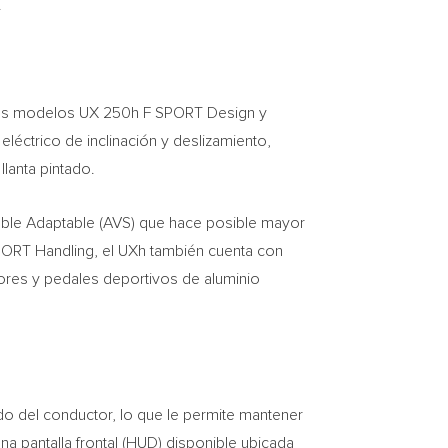
.
 Los modelos UX 250h F SPORT Design y
léctrico de inclinación y deslizamiento,
llanta pintado.
able Adaptable (AVS) que hace posible mayor
SPORT Handling, el UXh también cuenta con
ores y pedales deportivos de aluminio
do del conductor, lo que le permite mantener
a pantalla frontal (HUD) disponible ubicada