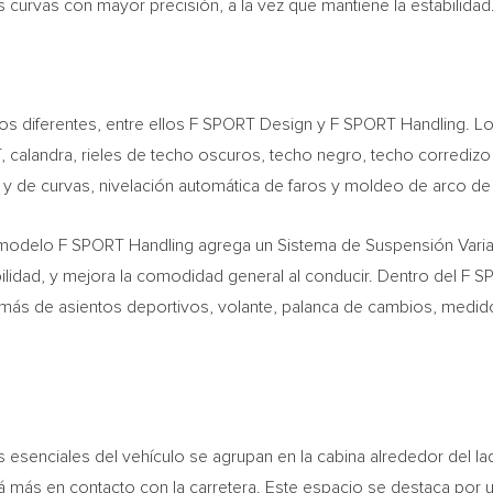
s curvas con mayor precisión, a la vez que mantiene la estabilidad
s diferentes, entre ellos F SPORT Design y F SPORT Handling.
calandra, rieles de techo oscuros, techo negro, techo corredizo e
la y de curvas, nivelación automática de faros y moldeo de arco de 
l modelo F SPORT Handling agrega un Sistema de Suspensión Vari
bilidad, y mejora la comodidad general al conducir. Dentro del F 
emás de asientos deportivos, volante, palanca de cambios, medid
esenciales del vehículo se agrupan en la cabina alrededor del la
 más en contacto con la carretera. Este espacio se destaca por un