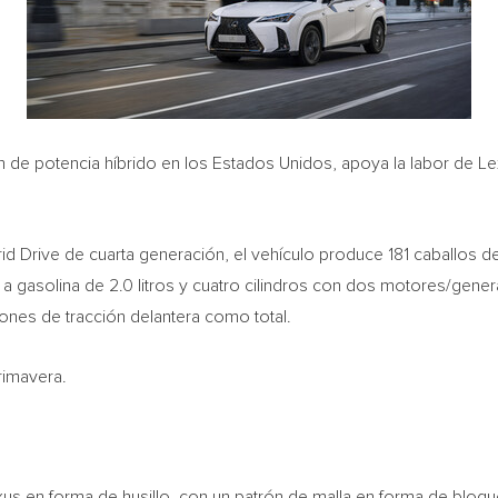
n de potencia híbrido en los Estados Unidos, apoya la labor de 
d Drive de cuarta generación, el vehículo produce 181 caballos de
r a gasolina de 2.0 litros y cuatro cilindros con dos motores/gener
iones de tracción delantera como total.
rimavera.
xus en forma de husillo, con un patrón de malla en forma de bloq