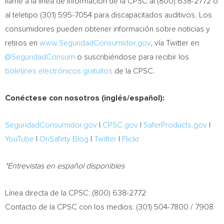
llame a la línea de información de la CPSC al (800) 638-2772 o
al teletipo (301) 595-7054 para discapacitados auditivos. Los
consumidores pueden obtener información sobre noticias y
retiros en
www.SeguridadConsumidor.gov
, vía Twitter en
@SeguridadConsum
o suscribiéndose para recibir los
boletines electrónicos gratuitos
de la CPSC.
Conéctese con nosotros (inglés/español):
SeguridadConsumidor.gov
|
CPSC.gov
|
SaferProducts.gov
|
YouTube
|
OnSafety Blog
|
Twitter
|
Flickr
*Entrevistas en español disponibles
Línea directa de la CPSC: (800) 638-2772
Contacto de la CPSC con los medios: (301) 504-7800 / 7908