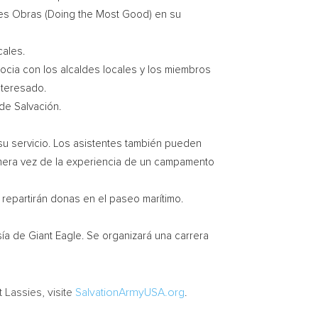
res Obras (Doing the Most Good) en su
cales.
socia con los alcaldes locales y los miembros
nteresado.
de Salvación.
u servicio. Los asistentes también pueden
imera vez de la experiencia de un campamento
 repartirán donas en el paseo marítimo.
ía de Giant Eagle. Se organizará una carrera
 Lassies, visite
SalvationArmyUSA.org
.