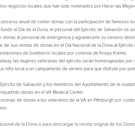
 los negocios locales que han sido nominados por Hacer las Mejo
° concurso anual de comer donas con la participación de famosos lo
fundó el Día de la Dona, el personal del Ejército de Salvación se a
ar donas al personal de emergencia y agradecerle su servicio desi
e de sus ventas de donas en el Día Nacional de la Dona al Ejército 
estaciones de bomberos locales por cortesía de Krispy Kreme.
dway, las mujeres veteranas del ejército serán homenajeadas por s
 un niño local a un campamento de verano para que disfrute por pr
 Ejército de Salvación y los miembros del Ayuntamiento de la ciudad
repartirán donas en el VA Medical Center.
docenas de donas a los veteranos de la VA en
Pittsburgh
por cortes
nio.
ional de la Dona o para descargar la receta original de los Donut