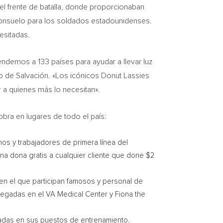
 del frente de batalla, donde proporcionaban
 consuelo para los soldados estadounidenses.
ecesitadas.
ndemos a 133 países para ayudar a llevar luz
to de Salvación. «Los icónicos Donut Lassies
a quienes más lo necesitan».
obra en lugares de todo el país:
os y trabajadores de primera línea del
na dona gratis a cualquier cliente que done
$2
en el que participan famosos y personal de
tregadas en el VA Medical Center y Fiona the
gadas en sus puestos de entrenamiento.