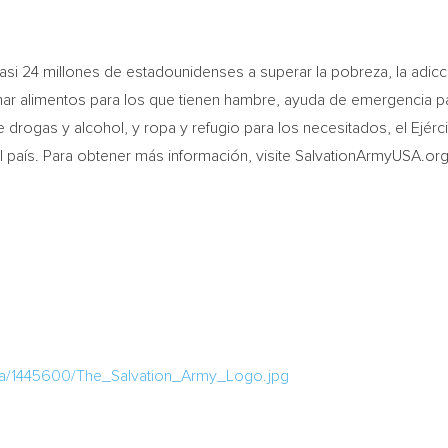
asi 24 millones de estadounidenses a superar la pobreza, la adicc
onar alimentos para los que tienen hambre, ayuda de emergencia pa
e drogas y alcohol, y ropa y refugio para los necesitados, el Ejér
l país. Para obtener más información, visite SalvationArmyUSA.or
ia/1445600/The_Salvation_Army_Logo.jpg