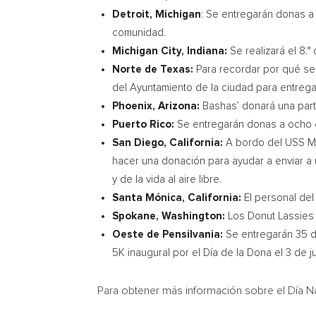
Detroit, Michigan
: Se entregarán donas a
comunidad.
Michigan City, Indiana
:
Se realizará el 8.
Norte de
Texas
:
Para recordar por qué se 
del Ayuntamiento de la ciudad para entreg
Phoenix, Arizona
:
Bashas’ donará una part
Puerto Rico
:
Se entregarán donas a ocho 
San Diego, California
:
A bordo del USS Mi
hacer una donación para ayudar a enviar a
y de la vida al aire libre.
Santa Mónica,
California
:
El personal del
Spokane, Washington
:
Los Donut Lassies 
Oeste de Pensilvania:
Se entregarán 35 
5K
inaugural por el Día de la Dona el 3 de ju
Para obtener más información sobre el Día Nac