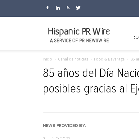
Hispanic
Ca
Inicio
Canal de noticias
Food & Beverage
85 a
PR
85 años del Día Naci
posibles gracias al E
Wire
NEWS PROVIDED BY:
2 JUNIO 2023