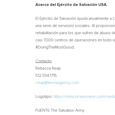
Acerca del Ejército de Salvación
USA
El Ejército de Salvación ayuda anualmente a c
una serie de servicios sociales. Al proporci
rehabilitación para los que sufren de abuso d
casi 7,000 centros de operaciones en todo e
#DoingTheMostGood.
Contacto
:
Rebecca Reap
512.554.1715
rreap@lermaagency.com
Logotipo:
https://mma.prnewswire.com/med
FUENTE The Salvation Army