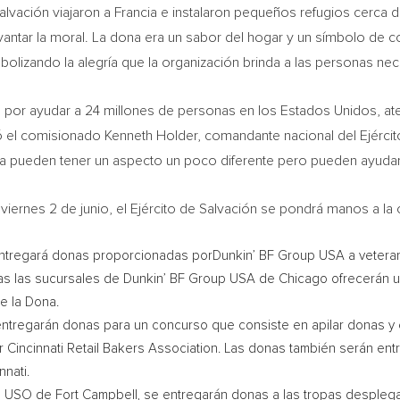
 Salvación viajaron a Francia e instalaron pequeños refugios cerca
vantar la moral. La dona era un sabor del hogar y un símbolo de
olizando la alegría que la organización brinda a las personas n
 por ayudar a 24 millones de personas en los Estados Unidos, ate
só el comisionado
Kenneth Holder
, comandante nacional del Ejérci
 pueden tener un aspecto un poco diferente pero pueden ayudar 
 viernes 2 de junio, el Ejército de Salvación se pondrá manos a la 
 entregará donas proporcionadas porDunkin’ BF Group
USA
a veteran
as las sucursales de Dunkin’ BF Group
USA
de
Chicago
ofrecerán u
de la Dona.
entregarán donas para un concurso que consiste en apilar donas y 
r Cincinnati Retail Bakers Association. Las donas también serán en
nnati
.
on USO de
Fort Campbell
, se entregarán donas a las tropas desple