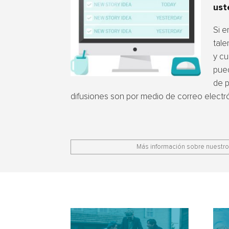
ust
Si e
tale
y cu
pued
de p
difusiones son por medio de correo electró
Más información sobre nuestro