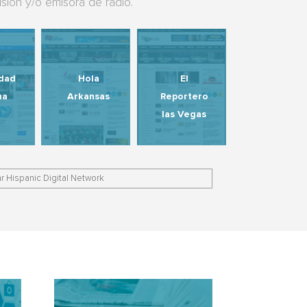
isión y/o emisora de radio.
idad
Hola
El
na
Arkansas
Reportero
las Vegas
r Hispanic Digital Network