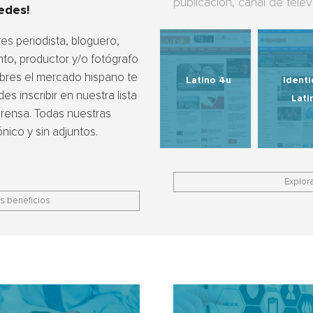
publicación, canal de telev
edes!
res periodista, bloguero,
nto, productor y/o fotógrafo
bres el mercado hispano te
Latino 4u
Ident
es inscribir en nuestra lista
Lati
rensa. Todas nuestras
nico y sin adjuntos.
Explora
s beneficios