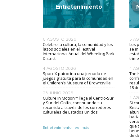
Entretenimiento
6 AGOSTO 2026
5 A
Celebre la cultura, la comunidad y los
Los 
lazos sociales en el Festival
se m
Internacional Anual del Wheeling Park
esta
District
trime
4 AGOSTO 2026
4 A
SpaceX patrocina una jornada de
The 
juegos gratuita para la comunidad en
confe
el Children’s Museum of Brownsville
resul
18 d
23 JUNIO 2026
Culture In Motion™ llega al Centro-Sur
4 A
y Sur del Golfo, continuando su
Si c
recorrido a través de los corredores
Best
culturales de Estados Unidos
altu
hacia
verti
que 
Entretenimiento, leer más
bene
de d