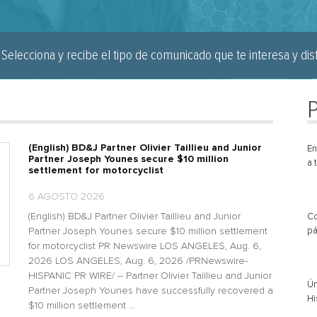
Selecciona y recibe el tipo de comunicado que te interesa y disf
(English) BD&J Partner Olivier Taillieu and Junior
En
Partner Joseph Younes secure $10 million
a 
settlement for motorcyclist
6 AGOSTO 2026
(English) BD&J Partner Olivier Taillieu and Junior
Co
Partner Joseph Younes secure $10 million settlement
pá
for motorcyclist PR Newswire LOS ANGELES, Aug. 6,
2026 LOS ANGELES, Aug. 6, 2026 /PRNewswire-
HISPANIC PR WIRE/ -- Partner Olivier Taillieu and Junior
Ún
Partner Joseph Younes have successfully recovered a
Hi
$10 million settlement ...