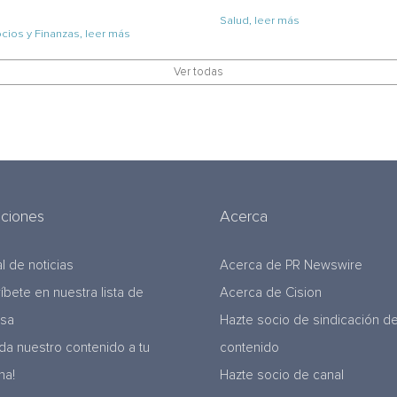
Salud, leer más
ios y Finanzas, leer más
Ver todas
uciones
Acerca
l de noticias
Acerca de PR Newswire
ríbete en nuestra lista de
Acerca de Cision
nsa
Hazte socio de sindicación d
da nuestro contenido a tu
contenido
na!
Hazte socio de canal