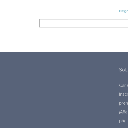
Negoc
Sol
Cana
Insc
pre
¡Aña
pági