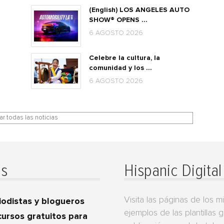
(English) LOS ANGELES AUTO
SHOW® OPENS ...
6 AGOSTO 2026
Celebre la cultura, la
comunidad y los ...
6 AGOSTO 2026
r todas las noticias
as
Hispanic Digita
Visita las páginas de los 
iodistas y blogueros
ejemplos de las plantillas 
cursos gratuitos para