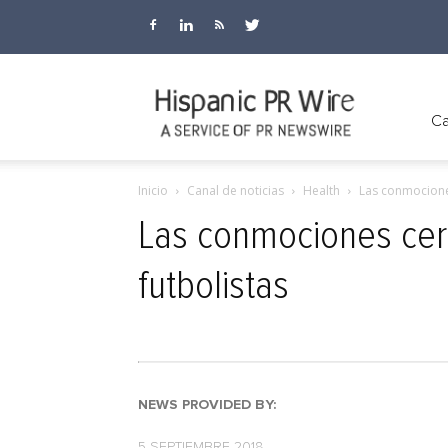
Hispanic
Ca
Inicio
Canal de noticias
Health
Las conmociones
PR
Las conmociones cere
futbolistas
Wire
NEWS PROVIDED BY:
5 SEPTIEMBRE 2018