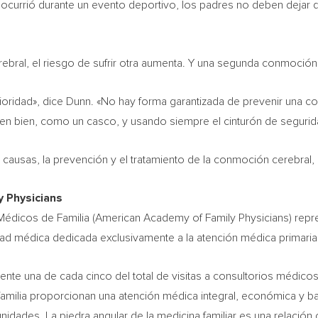
 ocurrió durante un evento deportivo, los padres no deben dejar q
ebral, el riesgo de sufrir otra aumenta. Y una segunda conmoció
ioridad», dice Dunn. «No hay forma garantizada de prevenir una c
en bien, como un casco, y usando siempre el cinturón de segurid
 causas, la prevención y el tratamiento de la conmoción cerebral,
y Physicians
édicos de Familia (American Academy of Family Physicians) repr
edad médica dedicada exclusivamente a la atención médica primaria
ente una de cada cinco del total de visitas a consultorios médic
familia proporcionan una atención médica integral, económica y b
unidades. La piedra angular de la medicina familiar es una relación 