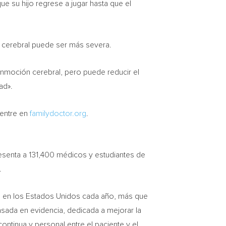
ue su hijo regrese a jugar hasta que el
n cerebral puede ser más severa.
onmoción cerebral, pero puede reducir el
ad».
 entre en
familydoctor.org
.
esenta a 131,400 médicos y estudiantes de
.
os en los Estados Unidos cada año, más que
asada en evidencia, dedicada a mejorar la
continua y personal entre el paciente y el