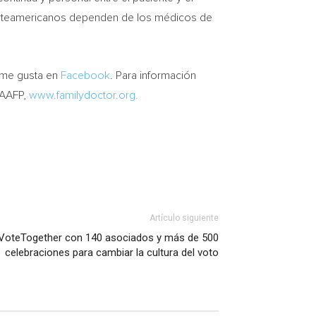
 norteamericanos dependen de los médicos de
 me gusta en
Facebook
. Para información
 AAFP,
www.familydoctor.org.
Artículo siguiente
#VoteTogether con 140 asociados y más de 500
celebraciones para cambiar la cultura del voto