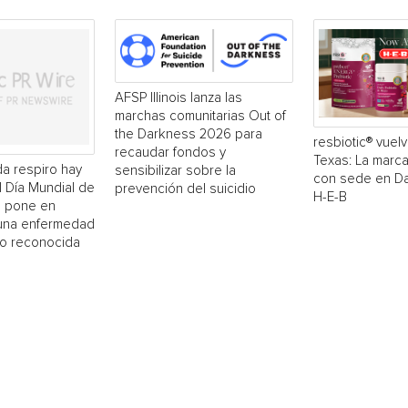
AFSP Illinois lanza las
marchas comunitarias Out of
the Darkness 2026 para
resbiotic® vuelv
recaudar fondos y
Texas: La marc
a respiro hay
sensibilizar sobre la
con sede en Dal
El Día Mundial de
prevención del suicidio
H-E-B
 pone en
 una enfermedad
o reconocida