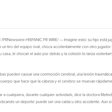
 /PRNewswire-HISPANIC PR WIRE/ — Imagine esto: su hijo está jug
 un tiro del equipo rival, choca accidentalmente con otro jugador
asa, le chocan el auto por detrás y la colisión lo lanza violentam
bas pueden causar una conmoción cerebral, una lesión traumática
 cuerpo que hace que la cabeza y el cerebro se muevan rápidament
a cualquiera, durante cualquier actividad», dice la doctora
Melin
acticando un deporte: puede ser una caída u otro accidente. Aun 