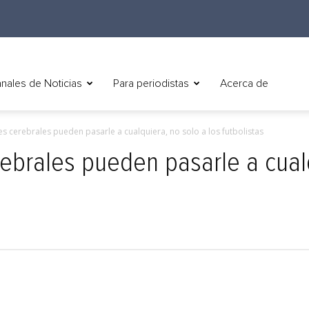
nales de Noticias
Para periodistas
Acerca de
 cerebrales pueden pasarle a cualquiera, no solo a los futbolistas
brales pueden pasarle a cualq