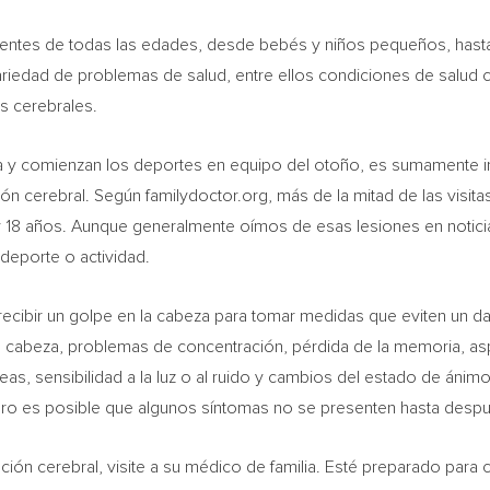
entes de todas las edades, desde bebés y niños pequeños, hasta
riedad de problemas de salud, entre ellos condiciones de salud cr
s cerebrales.
ela y comienzan los deportes en equipo del otoño, es sumamente 
n cerebral. Según familydoctor.org, más de la mitad de las visit
y 18 años. Aunque generalmente oímos de esas lesiones en notici
deporte o actividad.
ecibir un golpe en la cabeza para tomar medidas que eviten un da
 cabeza, problemas de concentración, pérdida de la memoria, as
eas, sensibilidad a la luz o al ruido y cambios del estado de áni
ero es posible que algunos síntomas no se presenten hasta despué
n cerebral, visite a su médico de familia. Esté preparado para c