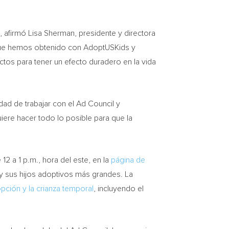
, afirmó
Lisa Sherman
, presidente y directora
 que hemos obtenido con AdoptUSKids y
tos para tener un efecto duradero en la vida
ad de trabajar con el Ad Council y
ere hacer todo lo posible para que la
 12 a
1 p.m.
, hora del este, en la
página de
y sus hijos adoptivos más grandes. La
pción y la crianza temporal
, incluyendo el