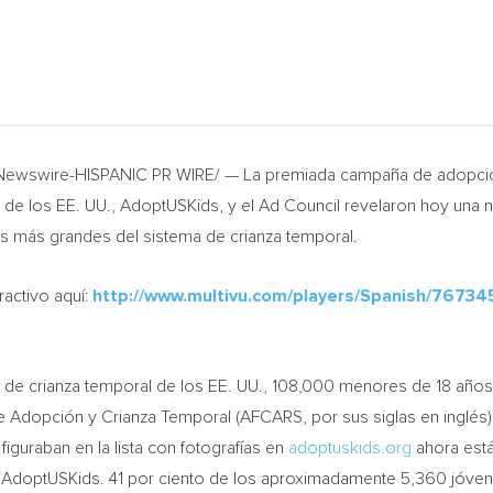
Newswire-HISPANIC PR WIRE/ — La premiada campaña de adopción
e los EE. UU., AdoptUSKids, y el Ad Council revelaron hoy una n
s más grandes del sistema de crianza temporal.
activo aquí:
http://www.multivu.com/players/Spanish/767345
 de crianza temporal de los EE. UU., 108,000 menores de 18 años
re Adopción y Crianza Temporal (AFCARS, por sus siglas en inglé
uraban en la lista con fotografías en
adoptuskids.org
ahora está
e AdoptUSKids. 41 por ciento de los aproximadamente 5,360 jóvene