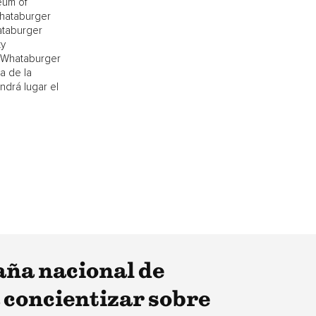
eum of
Whataburger
ataburger
ty
(¡Whataburger
a de la
drá lugar el
aña nacional de
 concientizar sobre