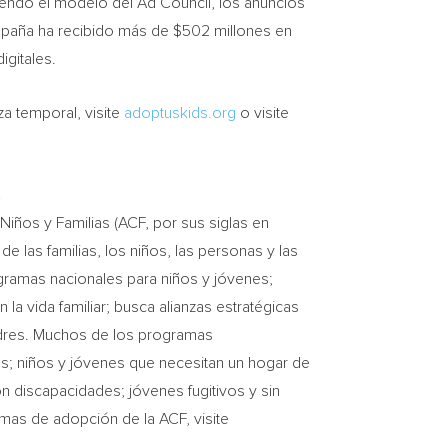
uiendo el modelo del Ad Council, los anuncios
ampaña ha recibido más de
$502
millones en
igitales.
a temporal, visite
adoptuskids.org
o visite
.
Niños y Familias (ACF, por sus siglas en
 las familias, los niños, las personas y las
ogramas nacionales para niños y jóvenes;
la vida familiar; busca alianzas estratégicas
 padres. Muchos de los programas
s; niños y jóvenes que necesitan un hogar de
on discapacidades; jóvenes fugitivos y sin
mas de adopción de la ACF, visite