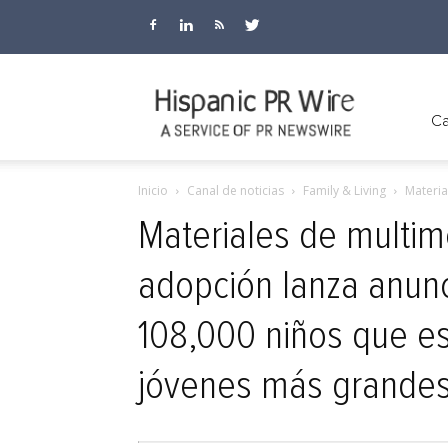
Hispanic
Ca
Inicio
Canal de noticias
Family & Living
Materia
PR
Materiales de multim
adopción lanza anunci
Wire
108,000 niños que es
jóvenes más grandes