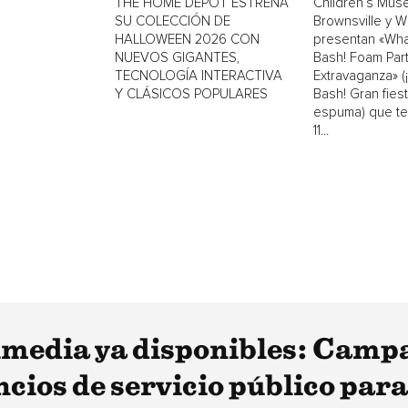
THE HOME DEPOT ESTRENA
Children’s Mus
SU COLECCIÓN DE
Brownsville y 
HALLOWEEN 2026 CON
presentan «Wh
NUEVOS GIGANTES,
Bash! Foam Par
TECNOLOGÍA INTERACTIVA
Extravaganza» 
Y CLÁSICOS POPULARES
Bash! Gran fiest
espuma) que ten
11...
imedia ya disponibles: Camp
cios de servicio público para