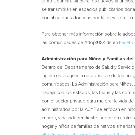
El Ad Council distribuirá los nuevos anuncio
se transmitirán en espacios publicitarios do
contribuciones donadas por la televisión, la ra
Para obtener más información sobre la adopci
las comunidades de AdoptUSKids en
Facebo
Administración para Niños y Familias de
Dentro del Departamento de Salud y Servicios
inglés) es la agencia responsable de los pro
comunidades. La Administración para Niños, J
trabaja con los estados, las tribus y las comu
con el sector privado para mejorar la vida de
administrados por la ACYF se enfocan en niñ
crianza, vida independiente, adopción u otros
hogar y niños de familias de nativos america
http://www.acf.hhs.gov/programs/cb/focus-a