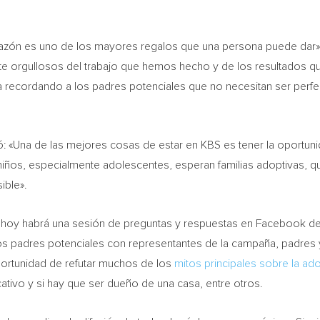
corazón es uno de los mayores regalos que una persona puede dar»
te orgullosos del trabajo que hemos hecho y de los resultados
recordando a los padres potenciales que no necesitan ser perfec
: «
Una de
las mejores cosas de estar en KBS es tener la oportunid
os, especialmente adolescentes, esperan familias adoptivas, qui
ible».
, hoy habrá una sesión de preguntas y respuestas en Facebook de
s padres potenciales con representantes de la campaña, padres 
portunidad de refutar muchos de los
mitos principales sobre la ado
ucativo y si hay que ser dueño de una casa, entre otros.