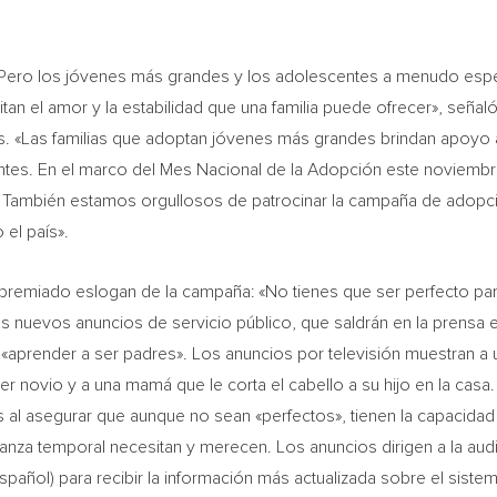
. Pero los jóvenes más grandes y los adolescentes a menudo esp
an el amor y la estabilidad que una familia puede ofrecer», señal
as. «Las familias que adoptan jóvenes más grandes brindan apoyo 
rtantes. En el marco del Mes Nacional de la Adopción este noviem
ís. También estamos orgullosos de patrocinar la campaña de adopci
el país».
l premiado eslogan de la campaña: «No tienes que ser perfecto pa
 nuevos anuncios de servicio público, que saldrán en la prensa escr
e «aprender a ser padres». Los anuncios por televisión muestran a 
novio y a una mamá que le corta el cabello a su hijo en la casa. 
es al asegurar que aunque no sean «perfectos», tienen la capacidad 
nza temporal necesitan y merecen. Los anuncios dirigen a la audie
pañol) para recibir la información más actualizada sobre el siste