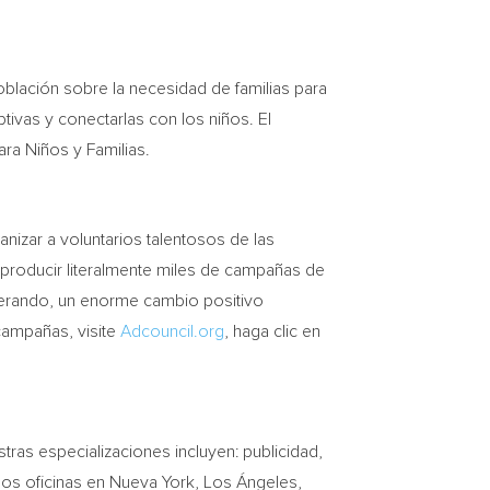
oblación sobre la necesidad de familias para
optivas y conectarlas con los niños. El
ra Niños y Familias.
anizar a voluntarios talentosos de las
l producir literalmente miles de campañas de
nerando, un enorme cambio positivo
campañas, visite
Adcouncil.org
, haga clic en
as especializaciones incluyen: publicidad,
mos oficinas en
Nueva York
, Los Ángeles,