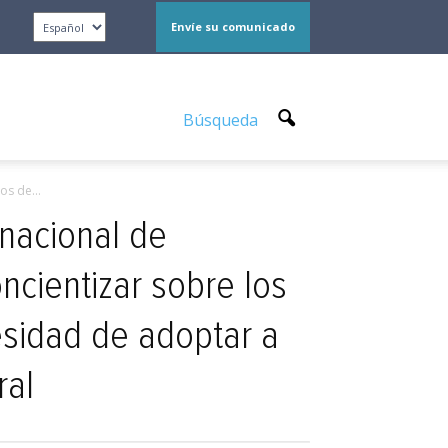
Envíe su comunicado
Búsqueda
s de...
nacional de
ncientizar sobre los
esidad de adoptar a
ral