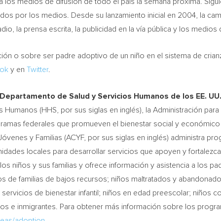
s a los medios de difusión de todo el país la semana próxima. Sig
nados por los medios. Desde su lanzamiento inicial en 2004, la c
dio, la prensa escrita, la publicidad en la vía pública y los medios d
ón o sobre ser padre adoptivo de un niño en el sistema de crianz
ok
y en
Twitter
.
l Departamento de Salud y Servicios Humanos de los EE. UU
 Humanos (HHS, por sus siglas en inglés), la Administración para 
gramas federales que promueven el bienestar social y económico de
óvenes y Familias (ACYF, por sus siglas en inglés) administra pr
nidades locales para desarrollar servicios que apoyen y fortalezcan 
 los niños y sus familias y ofrece información y asistencia a los
os de familias de bajos recursos; niños maltratados y abandonado
 servicios de bienestar infantil; niños en edad preescolar; niños c
nos e inmigrantes. Para obtener más información sobre los progra
reas/adoption
.