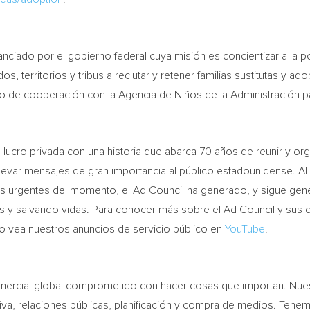
nciado por el gobierno federal cuya misión es concientizar a la p
s, territorios y tribus a reclutar y retener familias sustitutas y ad
o de cooperación con la Agencia de Niños de la Administración pa
 lucro privada con una historia que abarca 70 años de reunir y org
 llevar mensajes de gran importancia al público estadounidense. A
ás urgentes del momento, el Ad Council ha generado, y sigue ge
s y salvando vidas. Para conocer más sobre el Ad Council y sus 
o vea nuestros anuncios de servicio público en
YouTube
.
mercial global comprometido con hacer cosas que importan. Nuestr
tiva, relaciones públicas, planificación y compra de medios. Tene