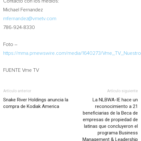
Contacto con los medios:
Michael Fernandez
mfernandez@vmetv.com
786-924-8330
Foto –
https://mma.prnewswire.com/media/1640273/Vme_TV_Nuestro
FUENTE Vme TV
Artículo anterior
Artículo siguiente
Snake River Holdings anuncia la
La NLBWA-IE hace un
compra de Kodiak America
reconocimiento a 21
beneficiarias de la Beca de
empresas de propiedad de
latinas que concluyeron el
programa Business
Management & Leadership