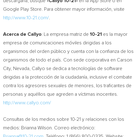
descargarla, busque «
Callyo 10­-21
» en la
App Store
o en
Google Play Store. Para obtener mayor información, visite
http://www.10-21.com/
.
Acerca de Callyo
: La empresa matriz de
10-21
es la mayor
empresa de comunicaciones móviles dirigidas a los
organismos del orden público y cuenta con la confianza de los
organismos de todo el país. Con sede corporativa en
Carson
City, Nevada
, Callyo se dedica a tecnologías de software
dirigidas a la protección de la ciudadanía, inclusive el combate
contra los agresores sexuales de menores, los traficantes de
personas y aquéllos que agreden a víctimas inocentes.
http://www.callyo.com/
Consultas de los medios sobre 10-21 y relaciones con los
medios:
Brianna Wilson
. Correo electrónico:
Brianna@10­-21.com
. Teléfono: 1 (866) 800­-0335, Website: