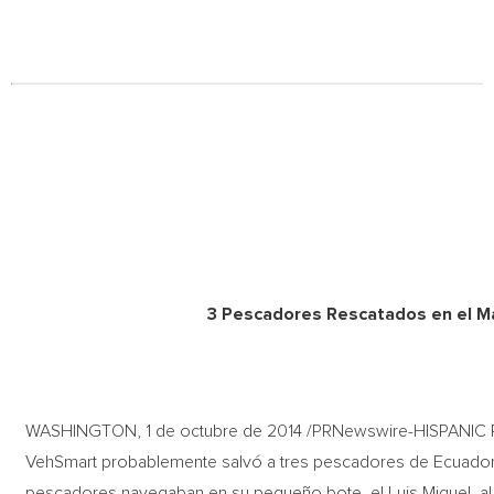
3 Pescadores Rescatados en el Ma
WASHINGTON, 1 de octubre de 2014 /PRNewswire-HISPANIC PR 
VehSmart probablemente salvó a tres pescadores de Ecuador
pescadores navegaban en su pequeño bote, el Luis Miguel, al 