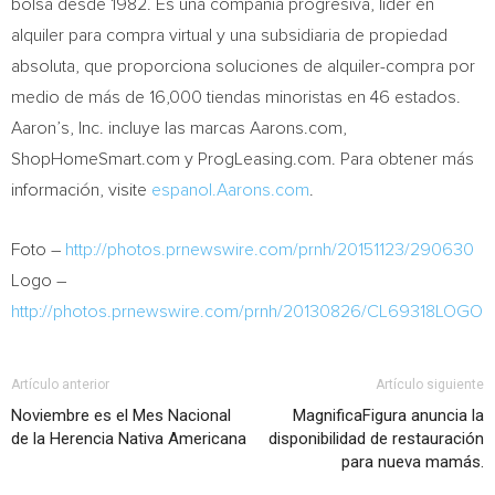
bolsa desde 1982. Es una compañía progresiva, líder en
alquiler para compra virtual y una subsidiaria de propiedad
absoluta, que proporciona soluciones de alquiler-compra por
medio de más de 16,000 tiendas minoristas en 46 estados.
Aaron’s, Inc. incluye las marcas Aarons.com,
ShopHomeSmart.com y ProgLeasing.com. Para obtener más
información, visite
espanol.Aarons.com
.
Foto –
http://photos.prnewswire.com/prnh/20151123/290630
Logo –
http://photos.prnewswire.com/prnh/20130826/CL69318LOGO
Artículo anterior
Artículo siguiente
Noviembre es el Mes Nacional
MagnificaFigura anuncia la
de la Herencia Nativa Americana
disponibilidad de restauración
para nueva mamás.