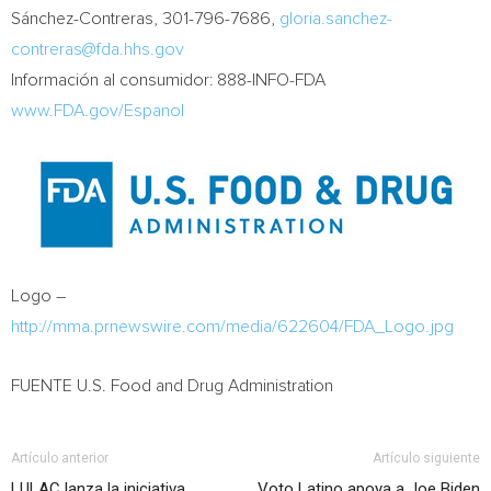
Sánchez-Contreras, 301-796-7686,
gloria.sanchez-
contreras@fda.hhs.gov
Información al consumidor: 888-INFO-FDA
www.FDA.gov/Espanol
Logo –
http://mma.prnewswire.com/media/622604/FDA_Logo.jpg
FUENTE U.S. Food and Drug Administration
Artículo anterior
Artículo siguiente
LULAC lanza la iniciativa
Voto Latino apoya a Joe Biden