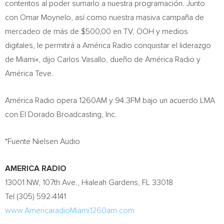
contentos al poder sumarlo a nuestra programación. Junto
con
Omar Moynelo
, así como nuestra masiva campaña de
mercadeo de más de
$500,00
en TV, OOH y medios
digitales, le permitirá a América Radio conquistar el liderazgo
de
Miami
«, dijo
Carlos Vasallo
, dueño de América Radio y
América Teve.
América Radio opera 1260AM y 94.3FM bajo un acuerdo LMA
con El Dorado Broadcasting, Inc.
*Fuente Nielsen Audio
AMERICA RADIO
13001 NW, 107th Ave.,
Hialeah Gardens, FL
33018
Tel (305) 592-4141
www.AmericaradioMiami1260am.com