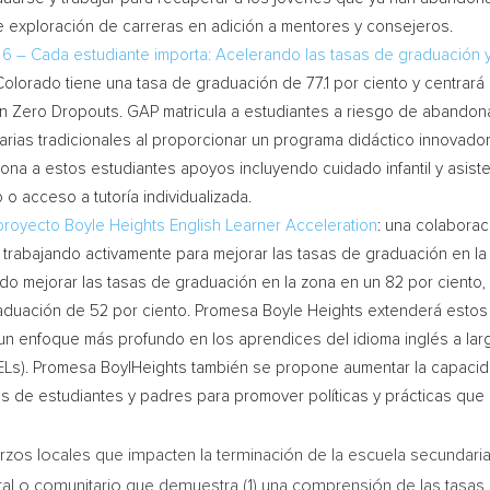
e exploración de carreras en adición a mentores y consejeros.
o 6 – Cada estudiante importa: Acelerando las tasas de graduación
Colorado
tiene una tasa de graduación de 77.1 por ciento y centrar
on Zero Dropouts. GAP matricula a estudiantes a riesgo de abandon
arias tradicionales al proporcionar un programa didáctico innovad
iona a estos estudiantes apoyos incluyendo cuidado infantil y asist
o acceso a tutoría individualizada.
 proyecto Boyle Heights English Learner Acceleration
: una colaborac
trabajando activamente para mejorar las tasas de graduación en l
 mejorar las tasas de graduación en la zona en un 82 por ciento, 
aduación de 52 por ciento. Promesa Boyle Heights extenderá estos e
 un enfoque más profundo en los aprendices del idioma inglés a largo
 ELs). Promesa BoylHeights también se propone aumentar la capacid
es de estudiantes y padres para promover políticas y prácticas que
os locales que impacten la terminación de la escuela secundaria 
al o comunitario que demuestra (1) una comprensión de las tasas d