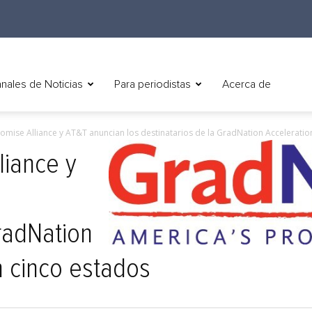
nales de Noticias
Para periodistas
Acerca de
omise Alliance y AT&T anuncian los destinatarios de la GradNation Acceleration
liance y
GradNation
n cinco estados