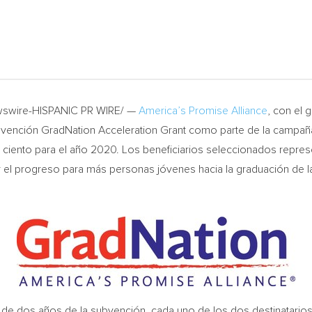
ewswire-HISPANIC PR WIRE/ —
America’s Promise Alliance
, con el
ubvención GradNation Acceleration Grant como parte de la campañ
ciento para el año 2020. Los beneficiarios seleccionados represe
 el progreso para más personas jóvenes hacia la graduación de la
 de dos años de la subvención, cada uno de los dos destinatarios 