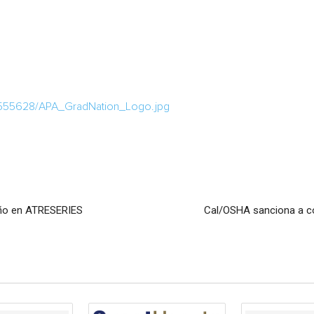
/555628/APA_GradNation_Logo.jpg
 año en ATRESERIES
Cal/OSHA sanciona a co