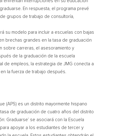
al enfrentan interrupciones en su educación
graduarse. En respuesta, el programa prevé
 de grupos de trabajo de consultoría,
á su modelo para incluir a escuelas con bajas
ten brechas grandes en la tasa de graduación
n sobre carreras, el asesoramiento y
espués de la graduación de la escuela
tal de empleos, la estrategia de JMG conecta a
 en la fuerza de trabajo después.
ue (APS) es un distrito mayormente hispano
 tasa de graduación de cuatro años del distrito
ión: Graduarse’ se asociará con la Escuela
para apoyar a los estudiantes de tercer y
do la escuela. Estos estudiantes obtendrán el