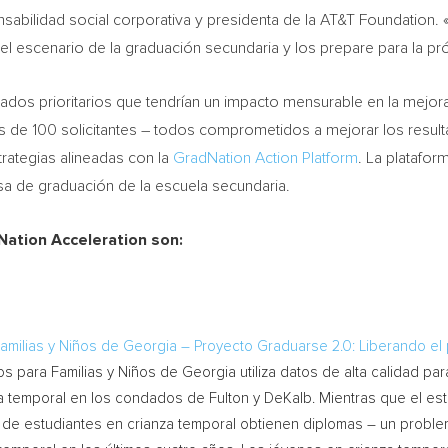
nsabilidad social corporativa y presidenta de la AT&T Foundation. 
l escenario de la graduación secundaria y los prepare para la pró
ados prioritarios que tendrían un impacto mensurable en la mejora 
ás de 100 solicitantes – todos comprometidos a mejorar los resul
trategias alineadas con la
GradNation Action Platform
. La platafor
sa de graduación de la escuela secundaria.
Nation Acceleration son:
Familias y Niños de
Georgia
– Proyecto Graduarse 2.0: Liberando el 
ios para Familias y Niños de
Georgia
utiliza datos de alta calidad pa
nza temporal en los condados de
Fulton
y
DeKalb
. Mientras que el e
to de estudiantes en crianza temporal obtienen diplomas – un probl