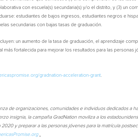
olaborativa con escuela(s) secundaria(s) y/o el distrito, y (3) un 
uarse: estudiantes de bajos ingresos, estudiantes negros e hispa
uelas secundarias con bajas tasas de graduación.
cluyen: un aumento de la tasa de graduación, el aprendizaje comp
l más fortalecida para mejorar los resultados para las personas
mericaspromise.org/gradnation-acceleration-grant
.
ianza de organizaciones, comunidades e individuos dedicados a h
rzo insignia, la campaña GradNation moviliza a los estadouniden
 2020 y preparar a las personas jóvenes para la matrícula postsecun
ricasPromise.org
.