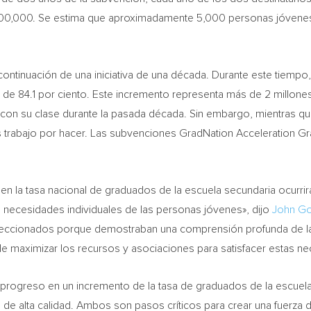
00,000
. Se estima que aproximadamente 5,000 personas jóvenes
ontinuación de una iniciativa de una década. Durante este tiempo
o de 84.1 por ciento. Este incremento representa más de 2 millon
 con su clase durante la pasada década. Sin embargo, mientras qu
trabajo por hacer. Las subvenciones GradNation Acceleration Gr
en la tasa nacional de graduados de la escuela secundaria ocurrirá
as necesidades individuales de las personas jóvenes», dijo
John G
seleccionados porque demostraban una comprensión profunda de la
 de maximizar los recursos y asociaciones para satisfacer estas n
rogreso en un incremento de la tasa de graduados de la escuela 
 de alta calidad. Ambos son pasos críticos para crear una fuerza d