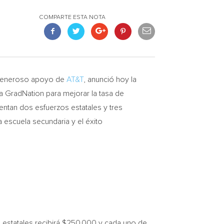
COMPARTE ESTA NOTA
 generoso apoyo de
AT&T
, anunció hoy la
a GradNation para mejorar la tasa de
ntan dos esfuerzos estatales y tres
 escuela secundaria y el éxito
estatales recibirá
$250,000
y cada uno de