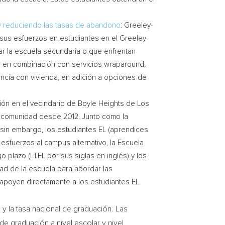
 y reduciendo las tasas de abandono
: Greeley-
á sus esfuerzos en estudiantes en el Greeley
ar la escuela secundaria o que enfrentan
or en combinación con servicios wraparound.
encia con vivienda, en adición a opciones de
ión en el vecindario de Boyle Heights de Los
a comunidad desde 2012. Junto como la
sin embargo, los estudiantes EL (aprendices
sfuerzos al campus alternativo, la Escuela
 plazo (LTEL por sus siglas en inglés) y los
ad de la escuela para abordar las
 apoyen directamente a los estudiantes EL.
y la tasa nacional de graduación. Las
e graduación a nivel escolar y nivel