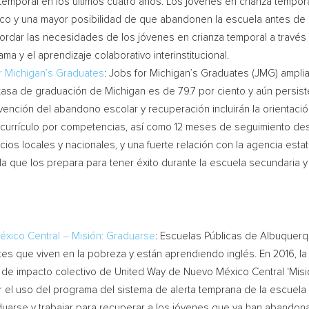
temporal en los últimos cuatro años. Los jóvenes en crianza tempor
co y una mayor posibilidad de que abandonen la escuela antes de 
bordar las necesidades de los jóvenes en crianza temporal a través
a y el aprendizaje colaborativo interinstitucional.
or
Michigan’s
Graduates
: Jobs for
Michigan’s
Graduates (JMG) ampliar
 tasa de graduación de
Michigan
es de 79.7 por ciento y aún persis
ención del abandono escolar y recuperación incluirán la orientació
un currículo por competencias, así como 12 meses de seguimiento d
os locales y nacionales, y una fuerte relación con la agencia esta
la que los prepara para tener éxito durante la escuela secundaria y
xico Central – Misión: Graduarse
: Escuelas Públicas de Albuquerq
es que viven en la pobreza y están aprendiendo inglés. En 2016, la
iva de impacto colectivo de United Way de Nuevo México Central ‘Mis
el uso del programa del sistema de alerta temprana de la escuela 
uarse y trabajar para recuperar a los jóvenes que ya han abandona