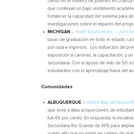
ciento en el número de jóvenes en crianza 
que conllevan un bajo rendimiento académi
fortalecer la capacidad del sistema para a
investigaciones sobre el impacto del program
MICHIGAN
–
Youth Solutions Inc. – Jobs f
tasas de graduación en todo el estado. La
por raza e ingresos. Los esfuerzos de prev
exposición a carreras, la capacitación, y 
secundaria. Con el apoyo de más de 50 soci
estudiantes con el aprendizaje fuera del au
Comunidades
ALBUQUERQUE
–
United Way de Nuevo Mé
que sirve a altas proporciones de estudiant
fue 66 por ciento. En respuesta, la iniciat
Secundaria Rio Grande de APS para ampliar 
cuarto año que no están en camino de grad