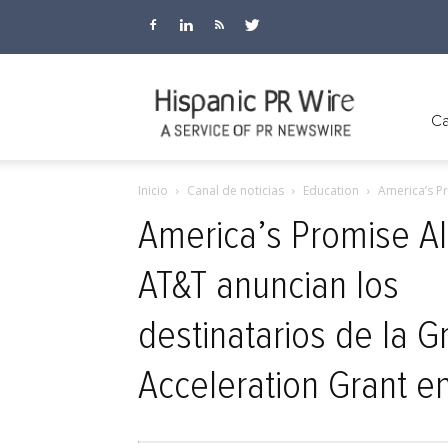
Hispanic
Ca
Inicio
Canal de noticias
Education
America’s Pr
PR
America’s Promise Al
AT&T anuncian los
Wire
destinatarios de la 
Acceleration Grant e