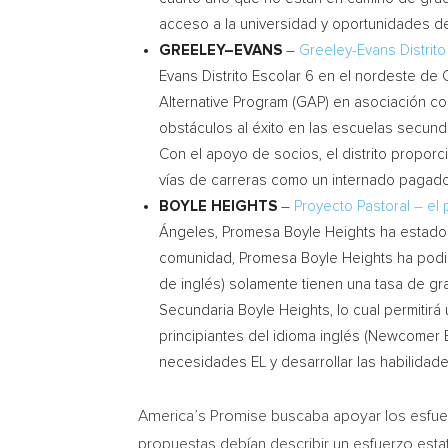
acceso a la universidad y oportunidades d
GREELEY
–
EVANS
–
Greeley-Evans Distrit
Evans Distrito Escolar 6 en el nordeste de
Alternative Program (GAP) en asociación c
obstáculos al éxito en las escuelas secund
Con el apoyo de socios, el distrito proporc
vías de carreras como un internado pagado 
BOYLE HEIGHTS
–
Proyecto Pastoral – el
Ángeles, Promesa Boyle Heights ha estado 
comunidad, Promesa Boyle Heights ha podido
de inglés) solamente tienen una tasa de gr
Secundaria Boyle Heights, lo cual permitirá
principiantes del idioma inglés (Newcomer
necesidades EL y desarrollar las habilidad
America’s Promise buscaba apoyar los esfuerz
propuestas debían describir un esfuerzo estat