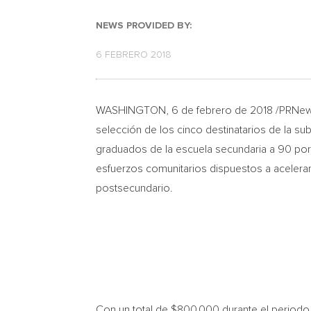
NEWS PROVIDED BY:
6 FEBRERO 2018
WASHINGTON
, 6 de febrero de 2018 /PRN
selección de los cinco destinatarios de la s
graduados de la escuela secundaria a 90 por 
esfuerzos comunitarios dispuestos a acelerar
postsecundario.
Con un total de
$800,000
durante el periodo