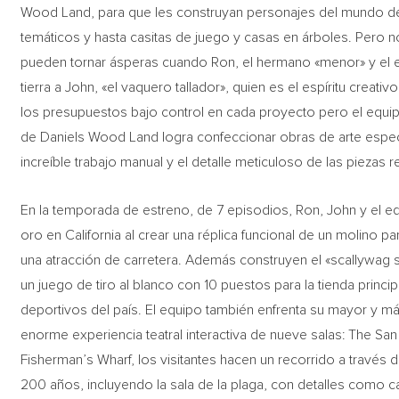
Wood Land, para que les construyan personajes del mundo de 
temáticos y hasta casitas de juego y casas en árboles. Pero 
pueden tornar ásperas cuando Ron, el hermano «menor» y el e
tierra a John, «el vaquero tallador», quien es el espíritu creati
los presupuestos bajo control en cada proyecto pero el equipo
de Daniels Wood Land logra confeccionar obras de arte especta
increíble trabajo manual y el detalle meticuloso de las pieza
En la temporada de estreno, de 7 episodios, Ron, John y el eq
oro en California al crear una réplica funcional de un molino 
una atracción de carretera. Además construyen el «scallywag 
un juego de tiro al blanco con 10 puestos para la tienda prin
deportivos del país. El equipo también enfrenta su mayor y más
enorme experiencia teatral interactiva de nueve salas: The San
Fisherman’s Wharf, los visitantes hacen un recorrido a través 
200 años, incluyendo la sala de la plaga, con detalles como ca