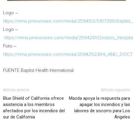
Logo –
https://mma.prnewswire.com/media/2594102/5107396/Baptist_H
Logo –
https://mma.prnewswire.com/media/2594291/Doctors_Hospita
Foto –
https://mma.prnewswire.com/media/2594292/BHI_AND_DOC
FUENTE Baptist Health International
Artículo anterior
Artículo siguiente
Blue Shield of California ofrece
Mazda apoya la respuesta para
asistencia a los miembros
apagar los incendios y las
afectados por los incendios del
labores de socorro para Los
sur de California
Ángeles