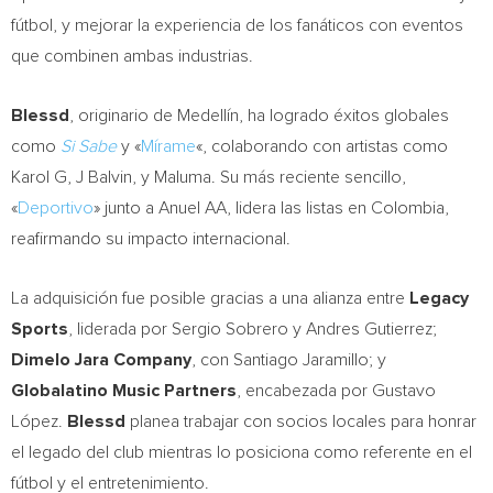
fútbol, y mejorar la experiencia de los fanáticos con eventos
que combinen ambas industrias.
Blessd
, originario de Medellín, ha logrado éxitos globales
como
Si Sabe
y «
Mírame
«, colaborando con artistas como
Karol G, J Balvin, y Maluma. Su más reciente sencillo,
«
Deportivo
» junto a Anuel AA, lidera las listas en
Colombia
,
reafirmando su impacto internacional.
La adquisición fue posible gracias a una alianza entre
Legacy
Sports
, liderada por
Sergio Sobrero
y
Andres Gutierrez
;
Dimelo Jara Company
, con
Santiago Jaramillo
; y
Globalatino Music Partners
, encabezada por Gustavo
López.
Blessd
planea trabajar con socios locales para honrar
el legado del club mientras lo posiciona como referente en el
fútbol y el entretenimiento.