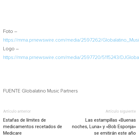
Foto –
https://mma.prnewswire.com/media/2597262/Globalatino_Musi
Logo –
https://mma.prnewswire.com/media/2597720/5115243/DJGloba
FUENTE Globalatino Music Partners
Artículo anterior
Artículo siguiente
Estafas de límites de
Las estampillas «Buenas
medicamentos recetados de
noches, Luna» y «Bob Esponja»
Medicare
se emitirán este año