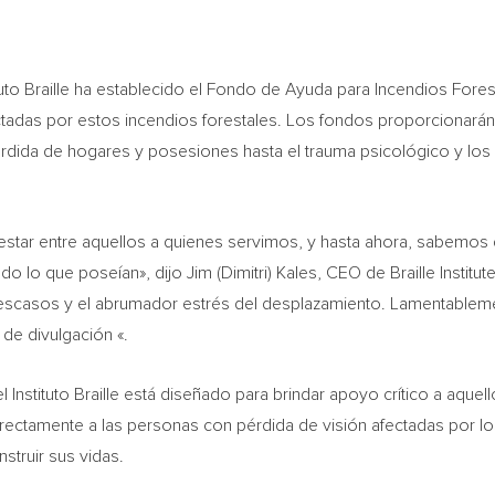
uto Braille ha establecido el
Fondo de Ayuda
para Incendios Fores
ctadas por estos incendios forestales. Los fondos proporcionarán
pérdida de hogares y posesiones hasta el trauma psicológico y lo
star entre aquellos a quienes servimos, y hasta ahora, sabemos
do lo que poseían», dijo
Jim (Dimitri) Kales
, CEO de Braille Instit
 escasos y el abrumador estrés del desplazamiento. Lamentablem
de divulgación «.
l Instituto Braille está diseñado para brindar apoyo crítico a aqu
rectamente a las personas con pérdida de visión afectadas por lo
struir sus vidas.