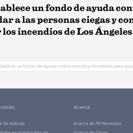
stablece un fondo de ayuda co
dar a las personas ciegas y c
 los incendios de Los Ángeles
uciones
Acerca
l de noticias
Acerca de PR Newswire
ríbete en nuestra lista de
Acerca de Cision