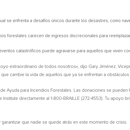
ual se enfrenta a desafíos únicos durante los desastres, como nav
os forestales carecen de ingresos discrecionales para reemplazar 
 eventos catastróficos puede agravarse para aquellos que viven con
yo extraordinario de todos nosotros», dijo Gary Jiménez, Vicepres
que cambie la vida de aquellos que ya se enfrentan a obstáculos
 de Ayuda
para Incendios Forestales. Las donaciones se pueden h
 Institute directamente al 1-800-BRAILLE (272-4553). Tu apoyo br
 garantizar que nadie se quede atrás en este momento de crisis.