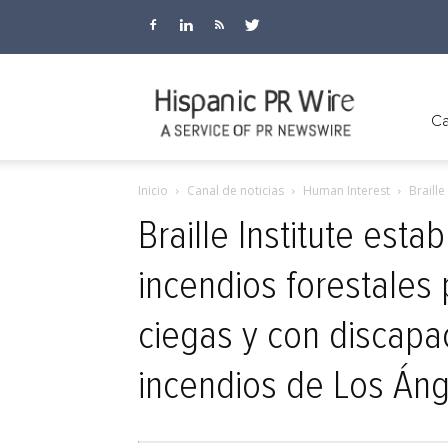
Hispanic
Ca
Inicio
Canal de noticias
Human Interest
Braill
PR
Braille Institute est
incendios forestales
Wire
ciegas y con discapac
incendios de Los Án