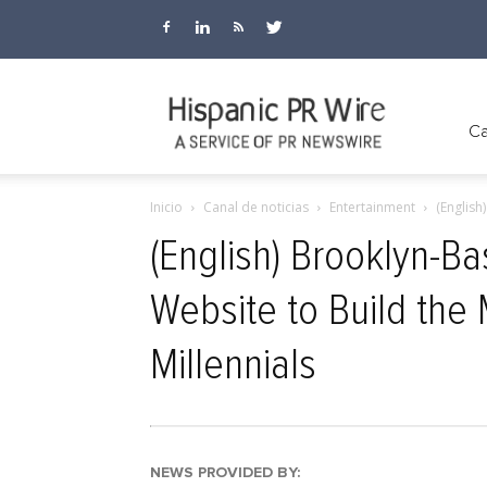
Hispanic
Ca
Inicio
Canal de noticias
Entertainment
(Englis
PR
(English) Brooklyn-
Website to Build the
Wire
Millennials
NEWS PROVIDED BY: