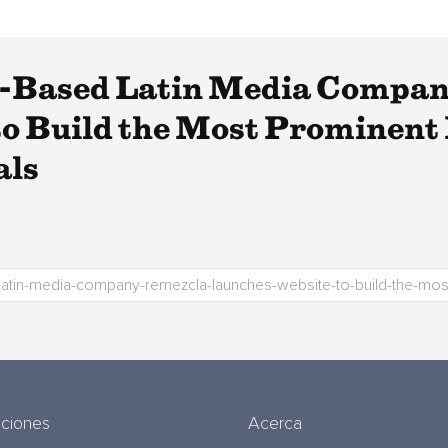
n-Based Latin Media Compa
to Build the Most Prominen
als
uciones
Acerca