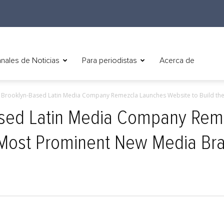
nales de Noticias
Para periodistas
Acerca de
h) Brooklyn-Based Latin Media Company Remezcla Launches Website to Build the 
Based Latin Media Company Re
 Most Prominent New Media Bra