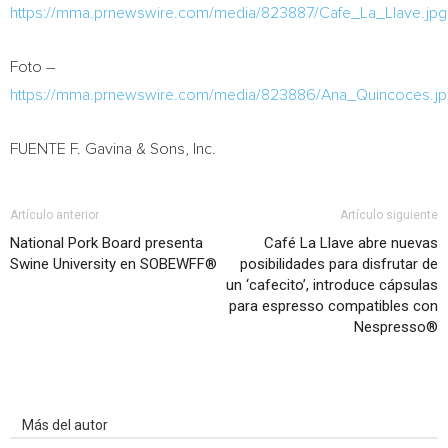
https://mma.prnewswire.com/media/823887/Cafe_La_Llave.jpg
Foto –
https://mma.prnewswire.com/media/823886/Ana_Quincoces.j
FUENTE F. Gavina & Sons, Inc.
Artículo anterior
Artículo siguiente
National Pork Board presenta
Café La Llave abre nuevas
Swine University en SOBEWFF®
posibilidades para disfrutar de
un ‘cafecito’, introduce cápsulas
para espresso compatibles con
Nespresso®
Artículo relacionados
Más del autor