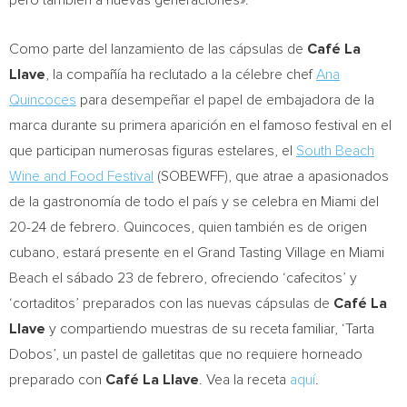
pero también a nuevas generaciones».
Como parte del lanzamiento de las cápsulas de
Café La
Llave
, la compañía ha reclutado a la célebre chef
Ana
Quincoces
para desempeñar el papel de embajadora de la
marca durante su primera aparición en el famoso festival en el
que participan numerosas figuras estelares, el
South Beach
Wine and Food Festival
(SOBEWFF), que atrae a apasionados
de la gastronomía de todo el país y se celebra en
Miami
del
20-24 de febrero. Quincoces, quien también es de origen
cubano, estará presente en el Grand Tasting Village en
Miami
Beach
el sábado 23 de febrero, ofreciendo ‘cafecitos’ y
‘cortaditos’ preparados con las nuevas cápsulas de
Café La
Llave
y compartiendo muestras de su receta familiar, ‘Tarta
Dobos’, un pastel de galletitas que no requiere horneado
preparado con
Café La Llave
.
Vea la
receta
aquí
.