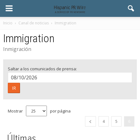
Inicio
Canal de noticias
Immigration
Immigration
Inmigración
Saltar a los comunicados de prensa:
IR
Mostrar
por página
4
5
6
Últimas