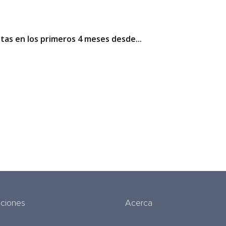
sitas en los primeros 4 meses desde...
uciones
Acerca