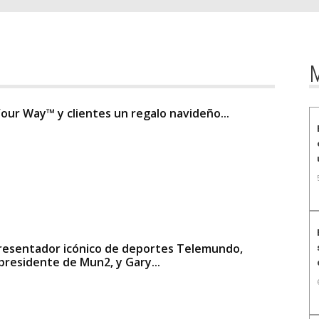
M
ur Way™ y clientes un regalo navideño...
resentador icónico de deportes Telemundo,
presidente de Mun2, y Gary...