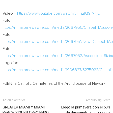
Video –
https://www.youtube.com/watch?v=Hj2IQ9fNhjQ
Foto –
https://mma.prnewswire.com/media/2667950/Chapel_Mausoleu
Foto –
https://mma.prnewswire.com/media/2667951/New_Chapel_Maus
Foto –
https://mma.prnewswire.com/media/2667952/Ascencion_Stain
Logotipo –
https://mma.prnewswire.com/media/1906827/5275023/Cathol
FUENTE Catholic Cemeteries of the Archdiocese of
Newark
Artículo anterior
Artículo siguiente
GREATER MIAMI Y MIAMI
Llegó la primavera con el 50%
BEACH SIGUEN CRECIENDO
de descuento en pizzas de