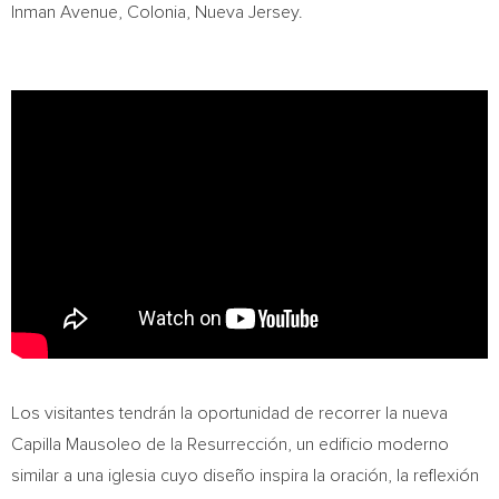
Inman Avenue,
Colonia
,
Nueva Jersey
.
Los visitantes tendrán la oportunidad de recorrer la nueva
Capilla Mausoleo de la Resurrección, un edificio moderno
similar a una iglesia cuyo diseño inspira la oración, la reflexión