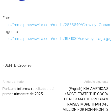
Foto –
https://mma.prnewswire.com/media/2685649/Crowley_Copan_J
Logotipo –
https://mma.prnewswire.com/media/1931889/crowley_Logo.jp
FUENTE Crowley
Artículo anterior
Artículo siguiente
Parkland informa resultados del
(English) KIA AMERICA’S
primer trimestre de 2025
«ACCELERATE THE GOOD»
DEALER MATCH PROGRAM
RAISES MORE THAN $4.6
MILLION FOR NON-PROFITS