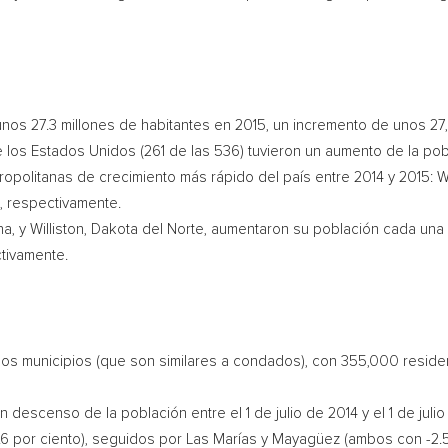
unos 27.3 millones de habitantes en 2015, un incremento de unos 2
 los Estados Unidos (261 de las 536) tuvieron un aumento de la pob
ropolitanas de crecimiento más rápido del país entre 2014 y 2015:
W
o, respectivamente.
na
, y
Williston
,
Dakota del Norte
, aumentaron su población cada una
tivamente.
os municipios (que son similares a condados), con 355,000 resident
 descenso de la población entre el 1 de julio de 2014 y el 1 de jul
6 por ciento), seguidos por Las Marías y Mayagüez (ambos con -2.5