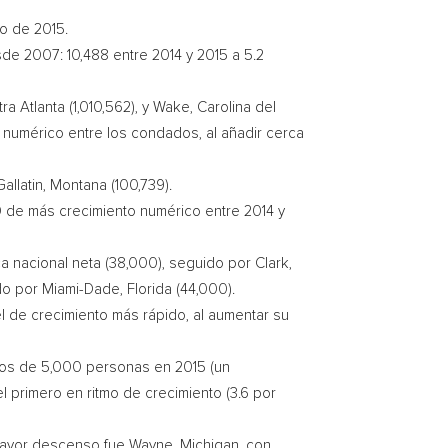
io de 2015.
e 2007: 10,488 entre 2014 y 2015 a 5.2
tra
Atlanta
(1,010,562), y
Wake
,
Carolina del
 numérico entre los condados, al añadir cerca
Gallatin, Montana
(100,739).
0 de más crecimiento numérico entre 2014 y
ca nacional neta (38,000), seguido por
Clark,
ido por
Miami-Dade, Florida
(44,000).
 el de crecimiento más rápido, al aumentar su
nos de 5,000 personas en 2015 (un
 el primero en ritmo de crecimiento (3.6 por
 mayor descenso fue
Wayne, Michigan
, con