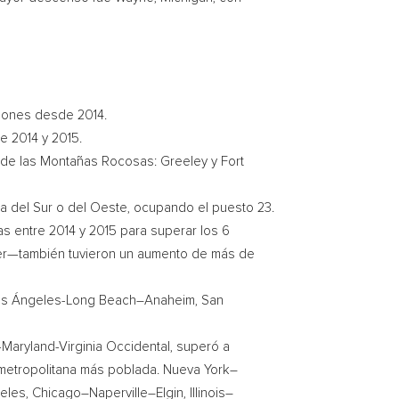
llones desde 2014.
e 2014 y 2015.
s de las Montañas Rocosas:
Greeley
y
Fort
ra
del Sur
o
del Oeste
, ocupando el puesto 23.
s entre 2014 y 2015 para superar los 6
ter—también tuvieron un aumento de más de
os Ángeles-
Long Beach
–
Anaheim
,
San
-Maryland-Virginia Occidental, superó a
 metropolitana más poblada.
Nueva York
–
geles,
Chicago
–
Naperville
–
Elgin, Illinois
–