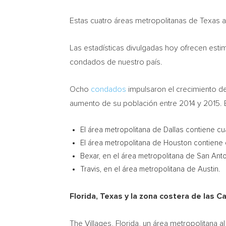
Estas cuatro áreas metropolitanas de
Texas
a
Las estadísticas divulgadas hoy ofrecen esti
condados de nuestro país.
Ocho
condados
impulsaron el crecimiento d
aumento de su población entre 2014 y 2015. 
El área metropolitana de
Dallas
contiene cu
El área metropolitana de
Houston
contiene 
Bexar
, en el área metropolitana de
San Ant
Travis, en el área metropolitana de
Austin
.
Florida
,
Texas
y la zona costera de las C
The Villages, Florida
, un área metropolitana a