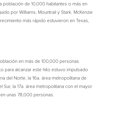
a población de 10,000 habitantes o más en
uido por Williams, Mountrail y Stark. McKenzie
crecimiento más rápido estuvieron en
Texas
,
oblación en más de 100,000 personas
to para alcanzar este hito estuvo impulsado
ina del Norte
, la 16a. área metropolitana de
el Sur
, la 17a. área metropolitana con el mayor
n en unas 78,000 personas.