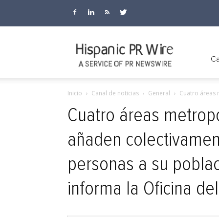
Hispanic
Ca
Inicio
Canal de noticias
General
Cuatro áreas 
PR
Cuatro áreas metropo
añaden colectivame
Wire
personas a su poblac
informa la Oficina de