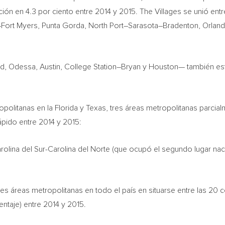
ción en 4.3 por ciento entre 2014 y 2015.
The Villages
se unió entr
–
Fort Myers
,
Punta Gorda
,
North Port
–
Sarasota
–
Bradenton
,
Orlan
nd,
Odessa
, Austin,
College Station
–
Bryan
y Houston— también est
opolitanas en la
Florida
y
Texas
, tres áreas metropolitanas parci
ápido entre 2014 y 2015:
rolina del Sur-Carolina del Norte
(que ocupó el segundo lugar nac
res áreas metropolitanas en todo el país en situarse entre las 20
ntaje) entre 2014 y 2015.