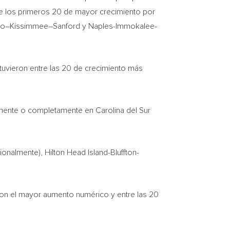
e los primeros 20 de mayor crecimiento por
do
–
Kissimmee
–
Sanford
y
Naples
-Immokalee-
uvieron entre las 20 de crecimiento más
almente o completamente en
Carolina del Sur
ionalmente),
Hilton Head Island-Bluffton-
 con el mayor aumento numérico y entre las 20