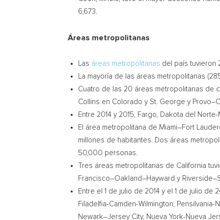
6,673.
Áreas metropolitanas
Las
áreas metropolitanas
del país tuvieron 
La mayoría de las áreas metropolitanas (285
Cuatro de
las 20 áreas metropolitanas de 
Collins
en
Colorado
y
St. George
y
Provo
–
Entre 2014 y 2015,
Fargo
, Dakota del Norte-
El área metropolitana de
Miami
–
Fort Lauder
millones de habitantes. Dos áreas metropo
50,000 personas.
Tres áreas metropolitanas de
California
tuv
Francisco
–
Oakland
–
Hayward
y
Riverside
–
Entre el 1 de julio de 2014 y el 1 de julio de 
Filadelfia-Camden-Wilmington, Pensilvania-
Newark
–
Jersey City
, Nueva York-Nueva Jer