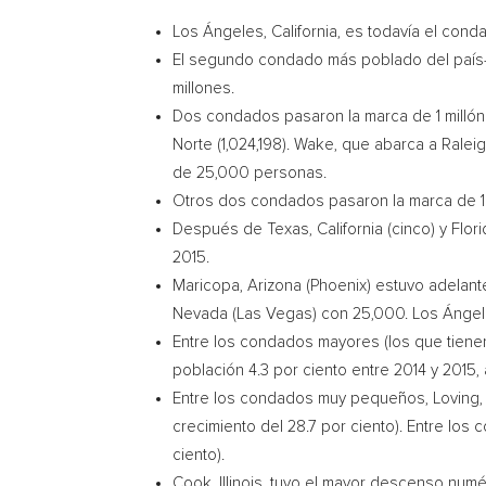
Los Ángeles,
California
, es todavía el cond
El segundo condado más poblado del país—
millones.
Dos condados pasaron la marca de 1 millón 
Norte
(1,024,198).
Wake
, que abarca a
Ralei
de 25,000 personas.
Otros dos condados pasaron la marca de 1
Después de
Texas
,
California
(cinco) y
Flor
2015.
Maricopa, Arizona
(
Phoenix
) estuvo adelan
Nevada
(
Las Vegas
) con 25,000. Los Ángel
Entre los condados mayores (los que tien
población 4.3 por ciento entre 2014 y 2015, 
Entre los condados muy pequeños,
Loving,
crecimiento del 28.7 por ciento). Entre lo
ciento).
Cook, Illinois
, tuvo el mayor descenso numé