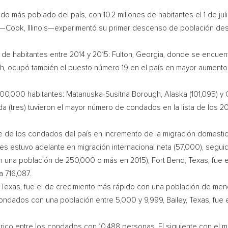
ado más poblado del país, con 10.2 millones de habitantes el 1 de jul
Cook, Illinois—experimentó su primer descenso de población desd
de habitantes entre 2014 y 2015:
Fulton, Georgia
, donde se encuen
gh
, ocupó también el puesto número 19 en el país en mayor aumento
00,000 habitantes: Matanuska-Susitna Borough,
Alaska
(101,095) y
ida
(tres) tuvieron el mayor número de condados en la lista de los 2
te de los condados del país en incremento de la migración domesti
es estuvo adelante en migración internacional neta (57,000), segu
en una población de 250,000 o más en 2015),
Fort Bend, Texas
, fue
a 716,087.
 Texas
, fue el de crecimiento más rápido con una población de me
s condados con una población entre 5,000 y 9,999,
Bailey, Texas
, fue
rico entre los condados con 10,488 personas. El siguiente con el