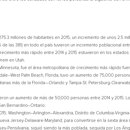
275.3 millones de habitantes en 2015, un incremento de unos 2.5 mi
 de las 381) en todo el país tuvieron un incremento poblacional entr
crecimiento más rápido entre 2014 y 2015 estuvieron en los estado
Orem
en
Utah
.
Minnesota, fue el área metropolitana de crecimiento más rápido fue
dale
–
West Palm Beach, Florida
, tuvo un aumento de 75,000 persona
litanas más de la Florida—Orlando y
Tampa
-St. Petersburg-Clearwa
ieron un aumento de más de 50,000 personas entre 2014 y 2015: L
San Bernardino
–
Ontario
.
2015,
Washington
–
Arlington
–
Alexandria
, Distrito de
Columbia-Virginia
Nueva Jersey-Delaware-Maryland, para convertirse en la sexta área
sey-Pensilvania, siguió siendo la más poblada, seguida por Los Án