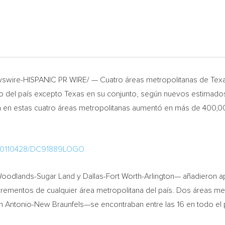
wswire-HISPANIC PR WIRE/ — Cuatro áreas metropolitanas de
Tex
o del país excepto
Texas
en su conjunto, según nuevos estimados 
en estas cuatro áreas metropolitanas aumentó en más de 400,000 p
h/20110428/DC91889LOGO
oodlands-Sugar Land y Dallas-Fort Worth-Arlington— añadieron 
crementos de cualquier área metropolitana del país. Dos áreas me
n Antonio-New Braunfels—se encontraban entre las 16 en todo el