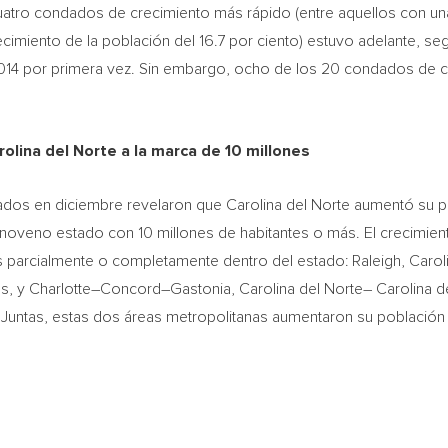
uatro condados de crecimiento más rápido (entre aquellos con un
cimiento de la población del 16.7 por ciento) estuvo adelante, seg
2014 por primera vez. Sin embargo, ocho de los 20 condados de 
rolina del Norte
a la marca de 10 millones
gados en diciembre revelaron que
Carolina del Norte
aumentó su p
 noveno estado con 10 millones de habitantes o más. El crecimien
s parcialmente o completamente dentro del estado:
Raleigh
,
Carol
os, y
Charlotte
–
Concord
–
Gastonia
,
Carolina del Norte
–
Carolina d
 Juntas, estas dos áreas metropolitanas aumentaron su població