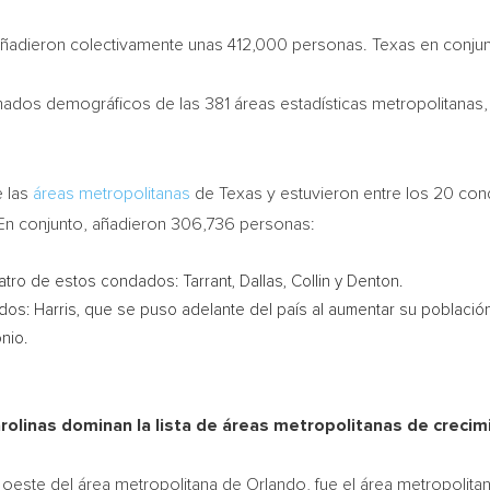
ñadieron colectivamente unas 412,000 personas.
Texas
en conjun
mados demográficos de las 381 áreas estadísticas metropolitanas, 
e las
áreas metropolitanas
de
Texas
y estuvieron entre los 20 con
En conjunto, añadieron 306,736 personas:
atro de estos condados:
Tarrant
,
Dallas
,
Collin
y
Denton
.
dos: Harris, que se puso adelante del país al aumentar su poblac
onio
.
arolinas dominan la lista de áreas metropolitanas de creci
l oeste del área metropolitana de
Orlando
, fue el área metropolit