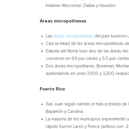
Indiana
–
Wisconsin
,
Dallas
y
Houston
.
Áreas micropolitanas
Las
áreas micropolitanas
del país tuvieron 
Casi la
mitad de las áreas micropolitanas de
Dakota del Norte
tuvo dos de las áreas mic
crecieron en 9.9 por ciento y 5.5 por cient
Dos áreas micropolitanas,
Bozeman, Monta
aumentando en unas 3,500 y 3,200, respec
Puerto Rico
San Juan
siguió siendo el más poblado de l
Bayamón y Carolina.
La mayoría de los municipios experimentó un
rápido fueron Lares y Ponce (ambos con -2.