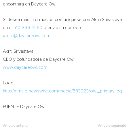
encontrará en Daycare Owl.
Si desea más información comuníquese con Akriti Srivastava
en el
510-396-4260
o envíe un correo-e
a
info@daycareowl.com
Akriti Srivastava
CEO y cofundadora de Daycare Owl
www.daycareowl.com
Logo:
http://mma.prnewswire.com/media/583923/owl_primary.jpg
FUENTE Daycare Owl
Artículo anterior
Artículo siguiente