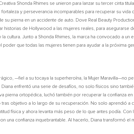
reativa Shonda Rhimes se unieron para lanzar su tercer cinta titul
su fortaleza y perseverancia incomparables para recuperar su vida
 de su pierna en un accidente de auto. Dove Real Beauty Producti
ar historias de
Hollywood
a las mujeres reales, para asegurarse d
 la cultura. Junto a Shonda Rhimes, la marca ha convocado a un 
a el poder que todas las mujeres tienen para ayudar a la próxima ge
gico, —fiel a su tocaya la superheroína, la Mujer Maravilla—no pe
, Diana enfrentó una serie de desafíos, no solo físicos sino tamb
pierna ortopédica, luchó también por recuperar la confianza en s
tras objetivo a lo largo de su recuperación. No solo aprendió a c
titud física y ahora levanta más peso de lo que antes podía. Con
con una confianza inquebrantable. Al hacerlo, Diana transformó el