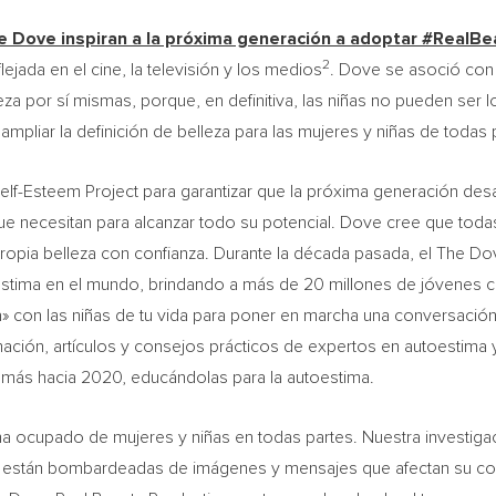
de Dove inspiran a la próxima generación a adoptar #RealBe
2
jada en el cine, la televisión y los medios
. Dove se asoció con 
eza por sí mismas, porque, en definitiva, las niñas no pueden ser 
ampliar la definición de belleza para las mujeres y niñas de todas 
f-Esteem Project para garantizar que la próxima generación desarr
a que necesitan para alcanzar todo su potencial. Dove cree que to
ropia belleza con confianza.
Durante la
década pasada, el The Dove
tima en el mundo, brindando a más de 20 millones de jóvenes cap
 con las niñas de tu vida para poner en marcha una conversación s
ación, artículos y consejos prácticos de expertos en autoestima 
s más hacia 2020, educándolas para la autoestima.
a ocupado de mujeres y niñas en todas partes. Nuestra investiga
s están bombardeadas de imágenes y mensajes que afectan su conf