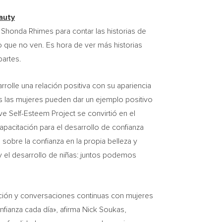
auty
Shonda Rhimes para contar las historias de
lo que no ven. Es hora de ver más historias
partes.
olle una relación positiva con su apariencia
das las mujeres pueden dar un ejemplo positivo
 Self-Esteem Project se convirtió en el
acitación para el desarrollo de confianza
obre la confianza en la propia belleza y
y el desarrollo de niñas: juntos podemos
ción y conversaciones continuas con mujeres
ianza cada día», afirma
Nick Soukas
,