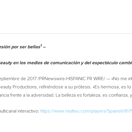
1
sión por ser bellas
–
eauty en los medios de comunicación y del espectáculo cambi
septiembre de 2017 /PRNewswire-HISPANIC PR WIRE/ — «No me int
Beauty Productions, refiriéndose a su prótesis. «Es hermosa, es lo
ia frente a la adversidad. La belleza es fortaleza, es confianza, 
ticanal interactivo:
https://www.multivu.com/players/Spanish/81