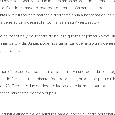
n Dove Real Beauty Productions estamos abordando el tema en pr
talla. Siendo el mayor proveedor de educación para la autoestima a
ntas y recursos para marcar la diferencia en la autoestima de las
ma generación a desarrollar confianza en su #RealBeauty.»
 de nosotras y del legado de belleza que les dejemos. «Meet Di
iñas de tu vida. Juntas podemos garantizar que la próxima generac
o su potencial.
úmero 1 de aseo personal en todo el país. En uno de cada tres hog
cuidado facial, antitranspirantes/desodorantes, productos para cui
a en 2017 con productos desarrollados especialmente para la pie
enas minoristas de todo el país.
industria alimenticia, de artículos para el hogar, cuidado personal