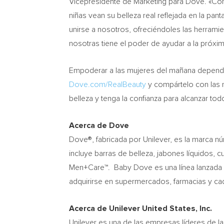
Vicepresidente de Marketing para Dove. «Co
niñas vean su belleza real reflejada en la pan
unirse a nosotros, ofreciéndoles las herramie
nosotras tiene el poder de ayudar a la próxi
Empoderar a las mujeres del mañana depende
Dove.com/RealBeauty
y compártelo con las n
belleza y tenga la confianza para alcanzar tod
Acerca de Dove
Dove®, fabricada por Unilever, es la marca n
incluye barras de belleza, jabones líquidos, 
Men+Care™.
Baby Dove
es una línea lanzad
adquirirse en supermercados, farmacias y cad
Acerca de Unilever United States, Inc.
Unilever es una de las empresas líderes de la 