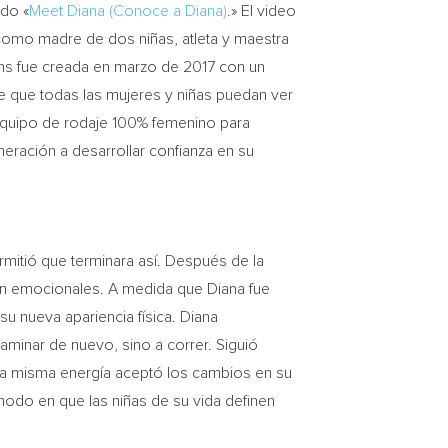
ado «
Meet Diana (Conoce a Diana)
.» El video
 como madre de dos niñas, atleta y maestra
ons fue creada en marzo de 2017 con un
e que todas las mujeres y niñas puedan ver
equipo de rodaje 100% femenino para
neración a desarrollar confianza en su
rmitió que terminara así. Después de la
ién emocionales. A medida que Diana fue
u nueva apariencia física. Diana
aminar de nuevo, sino a correr. Siguió
 la misma energía aceptó los cambios en su
 modo en que las niñas de su vida definen