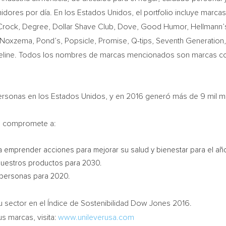
idores por día. En los Estados Unidos, el portfolio incluye marca
rock, Degree, Dollar Shave Club, Dove, Good Humor, Hellmann’s, I 
oxzema, Pond’s, Popsicle, Promise, Q-tips, Seventh Generation, Si
line. Todos los nombres de marcas mencionados son marcas com
sonas en los Estados Unidos, y en 2016 generó más de 9 mil mil
se compromete a:
a emprender acciones para mejorar su salud y bienestar para el añ
 nuestros productos para 2030.
 personas para 2020.
 sector en el Índice de Sostenibilidad Dow Jones 2016.
s marcas, visita:
www.unileverusa.com