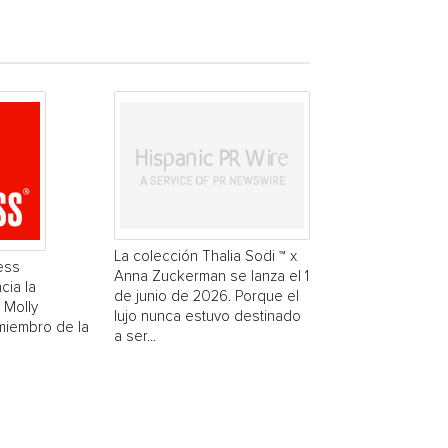
La colección Thalia Sodi ™ x
ess
Anna Zuckerman se lanza el 1
cia la
de junio de 2026. Porque el
 Molly
lujo nunca estuvo destinado
miembro de la
a ser...