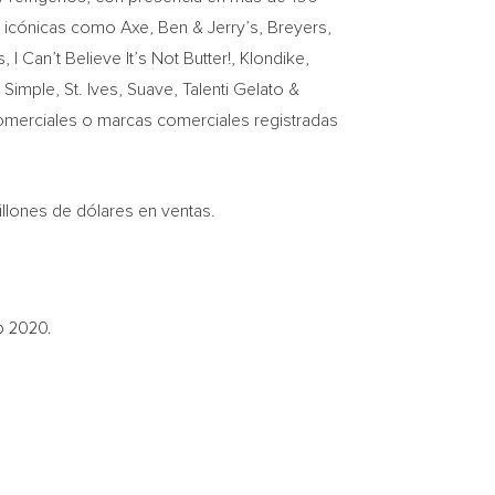
s icónicas como Axe, Ben & Jerry’s, Breyers,
Can’t Believe It’s Not Butter!, Klondike,
mple, St. Ives, Suave, Talenti Gelato &
erciales o marcas comerciales registradas
lones de dólares en ventas.
o 2020.