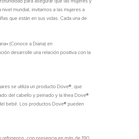
ofundidad para asegurar que las mujeres y
 nivel mundial, invitamos a las mujeres a
 niñas que están en sus vidas. Cada una de
ana» (Conoce a Diana) en
ión desarrolle una relación positiva con la
ares se utiliza un producto Dove®, que
dado del cabello y peinado y la línea Dove®
l del bebé. Los productos Dove® pueden
 y refrigerios, con presencia en más de 190