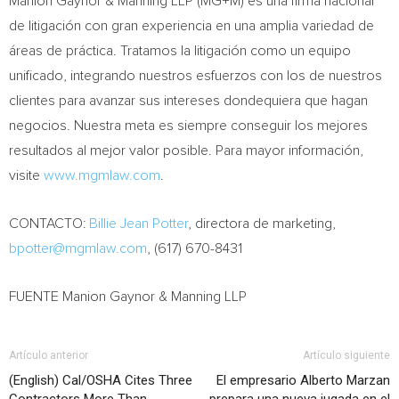
Manion Gaynor
& Manning LLP (MG+M) es una firma nacional
de litigación con gran experiencia en una amplia variedad de
áreas de práctica. Tratamos la litigación como un equipo
unificado, integrando nuestros esfuerzos con los de nuestros
clientes para avanzar sus intereses dondequiera que hagan
negocios. Nuestra meta es siempre conseguir los mejores
resultados al mejor valor posible. Para mayor información,
visite
www.mgmlaw.com
.
CONTACTO:
Billie Jean Potter
, directora de marketing,
bpotter@mgmlaw.com
, (617) 670-8431
FUENTE Manion Gaynor & Manning LLP
Artículo anterior
Artículo siguiente
(English) Cal/OSHA Cites Three
El empresario Alberto Marzan