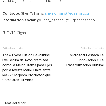
Visita cigna.com para mas informacíon
Contacto:
Shen Williams
,
shen.williams@edelman.com
Informacion social:
@Cigna_espanol, @Cignaenespanol
FUENTE Cigna
Artículo anterior
Artículo siguiente
Anew Hydra Fusion De-Puffing
Microsoft Destaca La
Eye Serum de Avon premiada
Innovacion Y La
como la Mejor Crema para Ojos
Transformacion Cultural
por la revista Marie Claire entre
los «25 Mejores Productos que
Cambiarán Tu Vida»
Artículo relacionados
Más del autor