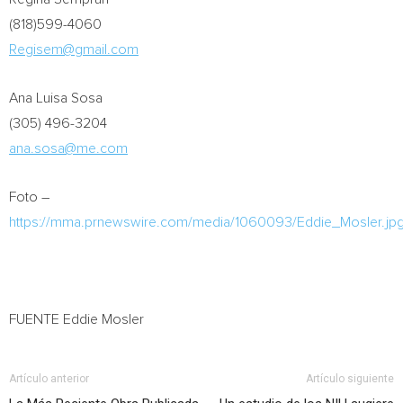
(818)599-4060
Regisem@gmail.com
Ana Luisa Sosa
(305) 496-3204
ana.sosa@me.com
Foto –
https://mma.prnewswire.com/media/1060093/Eddie_Mosler.jp
FUENTE Eddie Mosler
Artículo anterior
Artículo siguiente