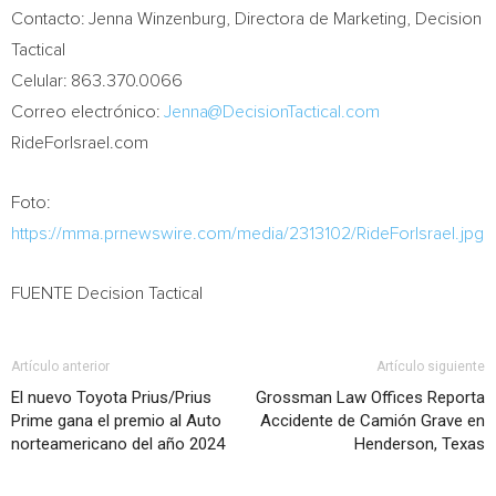
Contacto: Jenna Winzenburg, Directora de Marketing, Decision
Tactical
Celular: 863.370.0066
Correo electrónico:
Jenna@DecisionTactical.com
RideForIsrael.com
Foto:
https://mma.prnewswire.com/media/2313102/RideForIsrael.jpg
FUENTE Decision Tactical
Artículo anterior
Artículo siguiente
El nuevo Toyota Prius/Prius
Grossman Law Offices Reporta
Prime gana el premio al Auto
Accidente de Camión Grave en
norteamericano del año 2024
Henderson, Texas