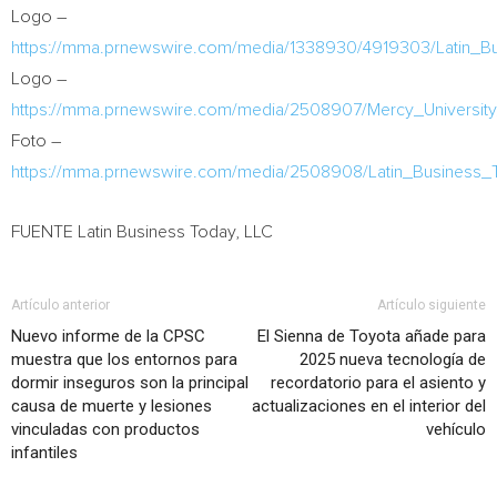
Logo –
https://mma.prnewswire.com/media/1338930/4919303/Latin_B
Logo –
https://mma.prnewswire.com/media/2508907/Mercy_Universit
Foto –
https://mma.prnewswire.com/media/2508908/Latin_Business_
FUENTE Latin Business Today, LLC
Artículo anterior
Artículo siguiente
Nuevo informe de la CPSC
El Sienna de Toyota añade para
muestra que los entornos para
2025 nueva tecnología de
dormir inseguros son la principal
recordatorio para el asiento y
causa de muerte y lesiones
actualizaciones en el interior del
vinculadas con productos
vehículo
infantiles