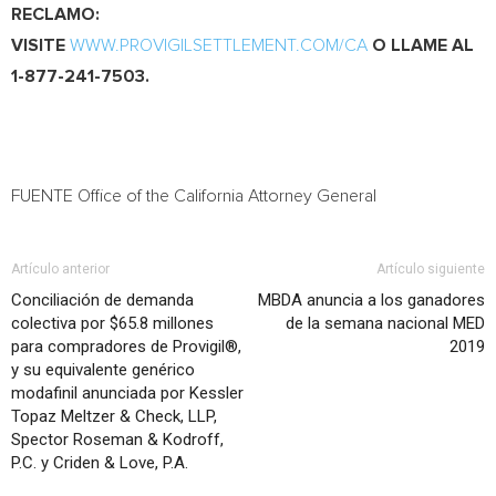
RECLAMO:
VISITE
WWW.PROVIGILSETTLEMENT.COM/CA
O LLAME AL
1-877-241-7503.
FUENTE Office of the
California
Attorney General
Artículo anterior
Artículo siguiente
Conciliación de demanda
MBDA anuncia a los ganadores
colectiva por $65.8 millones
de la semana nacional MED
para compradores de Provigil®,
2019
y su equivalente genérico
modafinil anunciada por Kessler
Topaz Meltzer & Check, LLP,
Spector Roseman & Kodroff,
P.C. y Criden & Love, P.A.