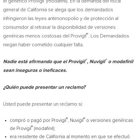
el genérico Provigil
(modafinil). En la demanda del fiscal
general de
California
se alega que los demandados
infringieron las leyes antimonopolio y de protección al
consumidor al retrasar la disponibilidad de versiones
®
genéricas menos costosas del Provigil
. Los Demandados
niegan haber cometido cualquier falta.
®
®
Nadie está afirmando que el Provigil
, Nuvigil
o modafinil
sean inseguros o ineficaces.
¿Quién puede presentar un reclamo?
Usted puede presentar un reclamo si:
®
®
compró o pagó por Provigil
, Nuvigil
o versiones genéricas
®
de Provigil
(modafinil);
era residente de
California
al momento en que se efectuó