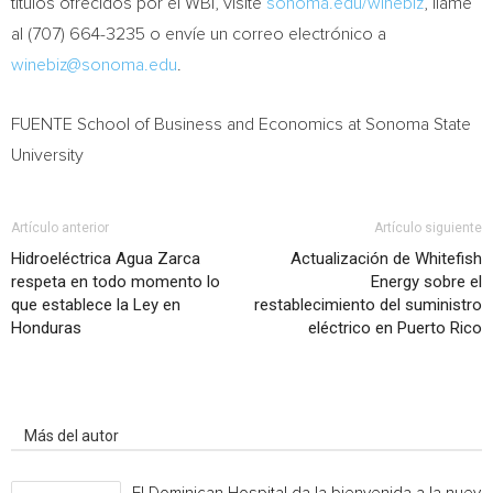
títulos ofrecidos por el WBI, visite
sonoma.edu/winebiz
, llame
al (707) 664-3235 o envíe un correo electrónico a
winebiz@sonoma.edu
.
FUENTE School of Business and Economics at
Sonoma State
University
Artículo anterior
Artículo siguiente
Hidroeléctrica Agua Zarca
Actualización de Whitefish
respeta en todo momento lo
Energy sobre el
que establece la Ley en
restablecimiento del suministro
Honduras
eléctrico en Puerto Rico
Artículo relacionados
Más del autor