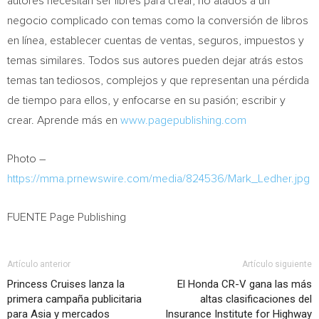
autores necesitan ser libres para crear, no atados a un
negocio complicado con temas como la conversión de libros
en línea, establecer cuentas de ventas, seguros, impuestos y
temas similares. Todos sus autores pueden dejar atrás estos
temas tan tediosos, complejos y que representan una pérdida
de tiempo para ellos, y enfocarse en su pasión; escribir y
crear. Aprende más en
www.pagepublishing.com
Photo –
https://mma.prnewswire.com/media/824536/Mark_Ledher.jpg
FUENTE Page Publishing
Artículo anterior
Artículo siguiente
Princess Cruises lanza la
El Honda CR-V gana las más
primera campaña publicitaria
altas clasificaciones del
para Asia y mercados
Insurance Institute for Highway