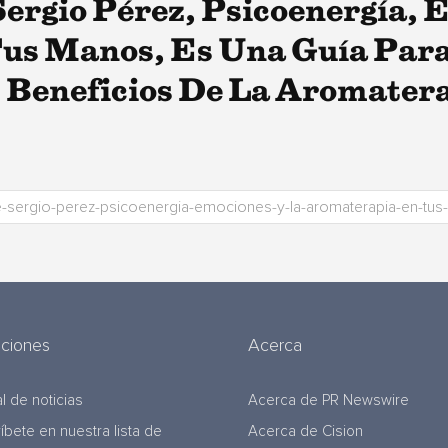
Sergio Pérez, Psicoenergía, 
us Manos, Es Una Guía Para
 Beneficios De La Aromater
uciones
Acerca
l de noticias
Acerca de PR Newswire
ríbete en nuestra lista de
Acerca de Cision