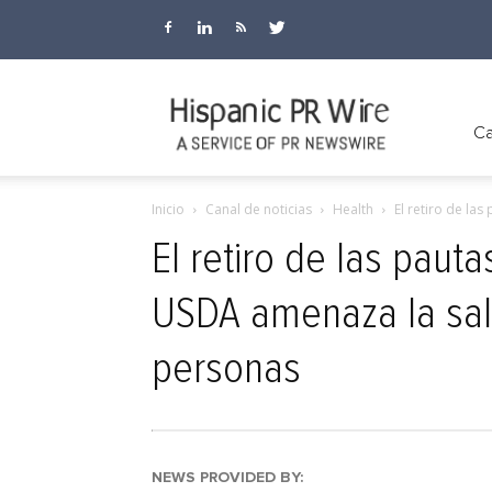
Hispanic
Ca
Inicio
Canal de noticias
Health
El retiro de la
PR
El retiro de las pau
USDA amenaza la salu
Wire
personas
NEWS PROVIDED BY: