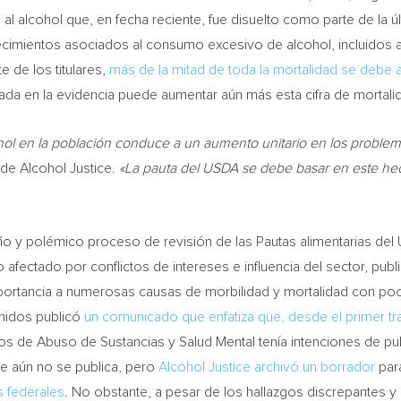
 alcohol que, en fecha reciente, fue disuelto como parte de la últ
lecimientos asociados al consumo excesivo de alcohol, incluidos a
e de los titulares,
más de la mitad de toda la mortalidad se debe a
sada en la evidencia puede aumentar aún más esta cifra de mortali
ol en la población conduce a un aumento unitario en los proble
 de Alcohol Justice.
«La pauta del USDA se debe basar en este he
año y polémico proceso de revisión de las Pautas alimentarias d
 afectado por conflictos de intereses e influencia del sector, pub
portancia a numerosas causas de morbilidad y mortalidad con poc
Unidos publicó
un comunicado que enfatiza que, desde el primer tr
ios de Abuso de Sustancias y Salud Mental tenía intenciones de pub
e aún no se publica, pero
Alcohol Justice archivó un borrador
para
s federales
. No obstante, a pesar de los hallazgos discrepantes y d