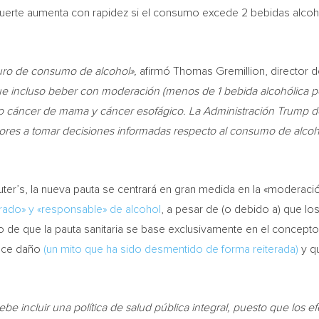
uerte aumenta con rapidez si el consumo excede 2 bebidas alcohó
guro de consumo de alcohol»,
afirmó
Thomas Gremillion
, director 
e incluso beber con moderación (menos de 1 bebida alcohólica p
 cáncer de mama y cáncer esofágico. La Administración Trump debe
res a tomar decisiones informadas respecto al consumo de alcoho
er’s, la nueva pauta se centrará en gran medida en la «moderaci
do» y «responsable» de alcohol
, a pesar de (o debido a) que l
ho de que la pauta sanitaria se base exclusivamente en el concept
duce daño
(un mito que ha sido desmentido de forma reiterada)
y qu
be incluir una política de salud pública integral, puesto que los 