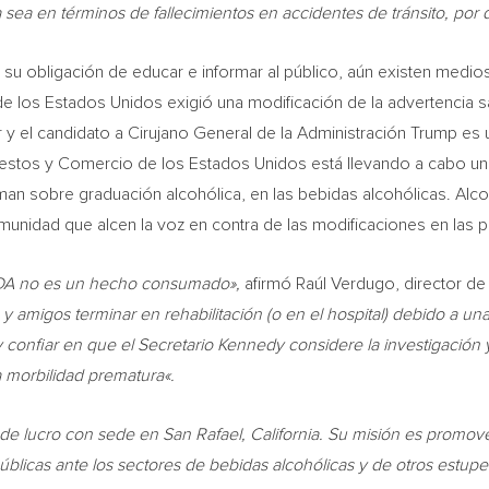
 sea en términos de fallecimientos en accidentes de tránsito, por 
 su obligación de educar e informar al público, aún existen medios
de los Estados Unidos exigió una modificación de la advertencia 
r y el candidato a Cirujano General de la Administración Trump es 
mpuestos y Comercio de los Estados Unidos está llevando a cabo un
orman sobre graduación alcohólica, en las bebidas alcohólicas. Alco
unidad que alcen la voz en contra de las modificaciones en las 
USDA no es un hecho consumado»,
afirmó Raúl Verdugo, director d
amigos terminar en rehabilitación (o en el hospital) debido a una
nfiar en que el Secretario Kennedy considere la investigación y l
la morbilidad prematura
«.
s de lucro con sede en
San Rafael, California
. Su misión es promove
úblicas ante los sectores de bebidas alcohólicas y de otros estupef