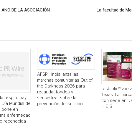
 AÑO DE LA ASOCIACIÓN
La facultad de Med
AFSP Illinois lanza las
marchas comunitarias Out of
the Darkness 2026 para
resbiotic® vuelv
recaudar fondos y
Texas: La marc
a respiro hay
sensibilizar sobre la
con sede en Dal
El Día Mundial de
prevención del suicidio
H-E-B
 pone en
 una enfermedad
o reconocida