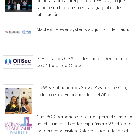
primera fábrica inteligente en EE. UU., lo que
supone un hito en su estrategia global de
fabricación...
MacLean Power Systems adquirirá Indel Bauru
Presentamos OSAI: el desafío de Red Team de I
de 24 horas de OffSec
LifeWave obtiene dos Stevie Awards de Oro,
incluido el de Emprendedor del Año
Casi 800 personas se reúnen para el simposio
anual Latinas in Leadership número 23; el ícono 
los derechos civiles Dolores Huerta define el...