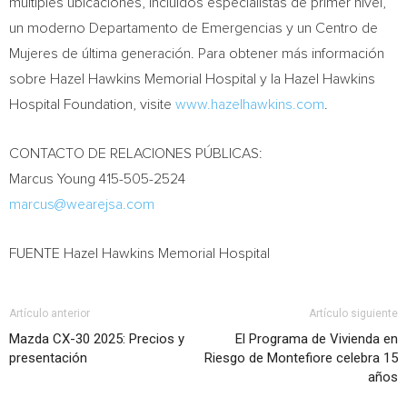
múltiples ubicaciones, incluidos especialistas de primer nivel,
un moderno Departamento de Emergencias y un Centro de
Mujeres de última generación. Para obtener más información
sobre
Hazel Hawkins
Memorial Hospital y la Hazel Hawkins
Hospital Foundation, visite
www.hazelhawkins.com
.
CONTACTO DE RELACIONES PÚBLICAS:
Marcus Young
415-505-2524
marcus@wearejsa.com
FUENTE Hazel Hawkins Memorial Hospital
Artículo anterior
Artículo siguiente
Mazda CX-30 2025: Precios y
El Programa de Vivienda en
presentación
Riesgo de Montefiore celebra 15
años