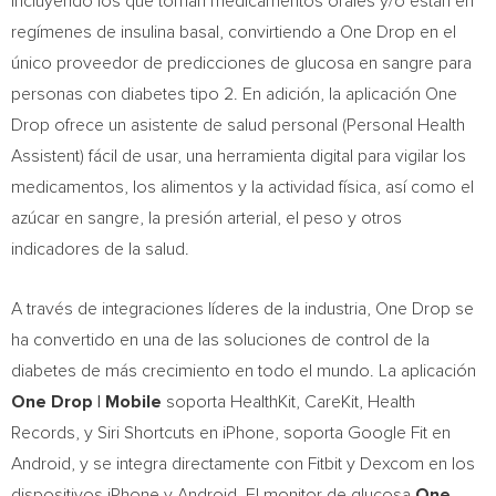
incluyendo los que toman medicamentos orales y/o están en
regímenes de insulina basal, convirtiendo a
One Drop
en el
único proveedor de predicciones de glucosa en sangre para
personas con diabetes tipo 2. En adición, la aplicación
One
Drop
ofrece un asistente de salud personal (Personal Health
Assistent) fácil de usar, una herramienta digital para vigilar los
medicamentos, los alimentos y la actividad física, así como el
azúcar en sangre, la presión arterial, el peso y otros
indicadores de la salud.
A través de integraciones líderes de la industria,
One Drop
se
ha convertido en una de las soluciones de control de la
diabetes de más crecimiento en todo el mundo. La aplicación
One Drop
| Mobile
soporta HealthKit, CareKit, Health
Records, y Siri Shortcuts en iPhone, soporta Google Fit en
Android, y se integra directamente con Fitbit y Dexcom en los
dispositivos iPhone y Android. El monitor de glucosa
One