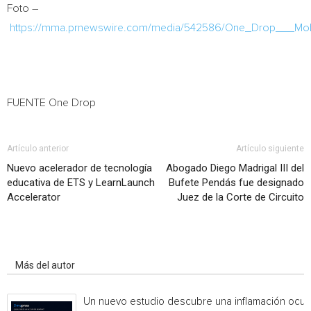
Foto –
https://mma.prnewswire.com/media/542586/One_Drop___Mob
FUENTE One Drop
Artículo anterior
Artículo siguiente
Nuevo acelerador de tecnología
Abogado Diego Madrigal III del
educativa de ETS y LearnLaunch
Bufete Pendás fue designado
Accelerator
Juez de la Corte de Circuito
Artículo relacionados
Más del autor
Un nuevo estudio descubre una inflamación ocul