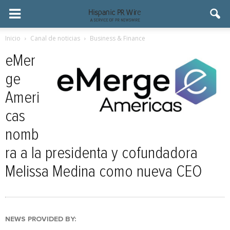
Inicio
Canal de noticias
Business & Finance
eMer
ge
Ameri
cas
nomb
ra a la presidenta y cofundadora
Melissa Medina como nueva CEO
NEWS PROVIDED BY: