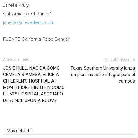
Janelle Kruly
California Food Banks™
janellek@reveilleinc.com
FUENTE California Food Banks™
Artículo anterior
Artículo siguiente
JOSIE HULL, NACIDA COMO
Texas Southern University lanza
GEMELA SIAMESA, ELIGE A
un plan maestro integral para el
CHILDREN’S HOSPITAL AT
campus
MONTEFIORE EINSTEIN COMO
EL 50.º HOSPITAL ASOCIADO
DE «ONCE UPON A ROOM»
Artículo relacionados
Más del autor