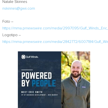
Natalie Skinnes
nskinnes@gwii.com
Foto –
https://mma.prnewswire.com/media/2997095/Gulf_Winds_Eric_
Logotipo –
https://mma.prnewswire.com/media/2842772/6007184/Gulf_Wi