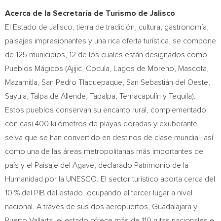
Acerca de la Secretaría de Turismo de Jalisco
El Estado de Jalisco, tierra de tradición, cultura, gastronomía,
paisajes impresionantes y una rica oferta turística, se compone
de 125 municipios, 12 de los cuales están designados como
Pueblos Mágicos (Ajijic, Cocula, Lagos de Moreno, Mascota,
Mazamitla, San Pedro Tlaquepaque, San Sebastián del Oeste,
Sayula, Talpa de Allende, Tapalpa, Temacapulín y Tequila).
Estos pueblos conservan su encanto rural, complementado
con casi 400 kilómetros de playas doradas y exuberante
selva que se han convertido en destinos de clase mundial, así
como una de las áreas metropolitanas más importantes del
país y el Paisaje del Agave, declarado Patrimonio de la
Humanidad por la UNESCO. El sector turístico aporta cerca del
10 % del PIB del estado, ocupando el tercer lugar a nivel
nacional. A través de sus dos aeropuertos, Guadalajara y
Puerto Vallarta, el estado ofrece más de 110 rutas nacionales e