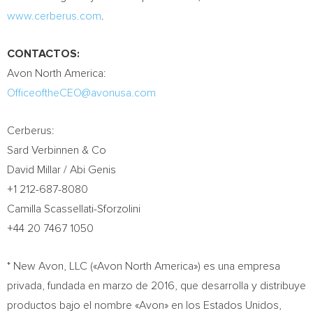
www.cerberus.com
.
CONTACTOS:
Avon
North America
:
OfficeoftheCEO@avonusa.com
Cerberus:
Sard Verbinnen & Co
David Millar
/
Abi Genis
+1 212-687-8080
Camilla Scassellati-Sforzolini
+44 20 7467 1050
* New Avon, LLC («Avon North America») es una empresa
privada, fundada en marzo de 2016, que desarrolla y distribuye
productos bajo el nombre «
Avon
» en los Estados Unidos,