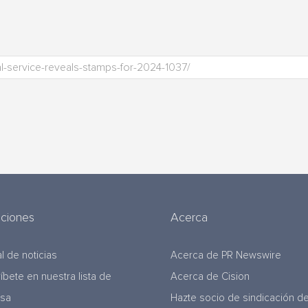
uciones
Acerca
l de noticias
Acerca de PR Newswire
ríbete en nuestra lista de
Acerca de Cision
nsa
Hazte socio de sindicación d