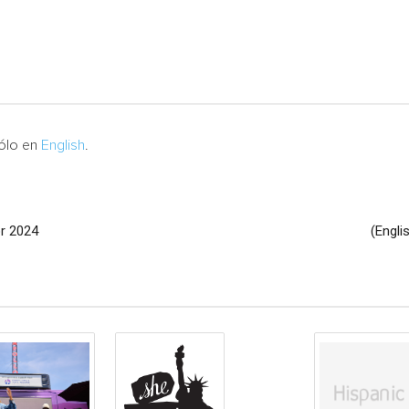
sólo en
English
.
or 2024
(Engli