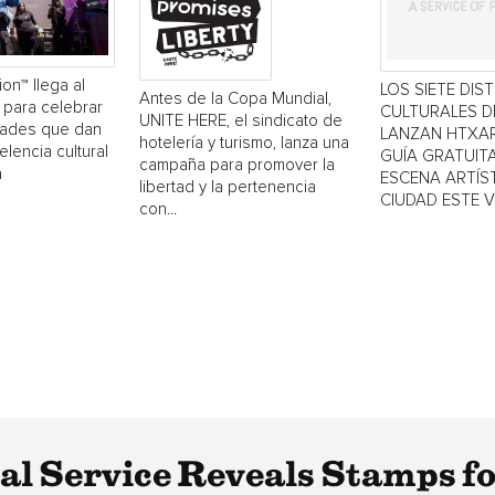
ion™ llega al
LOS SIETE DIS
Antes de la Copa Mundial,
 para celebrar
CULTURALES 
UNITE HERE, el sindicato de
dades que dan
LANZAN HTXAR
hotelería y turismo, lanza una
elencia cultural
GUÍA GRATUITA
campaña para promover la
a
ESCENA ARTÍST
libertad y la pertenencia
CIUDAD ESTE 
con...
tal Service Reveals Stamps f