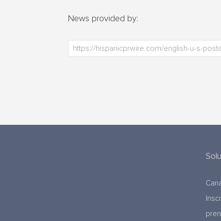
News provided by:
Sol
Cana
Insc
pre