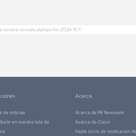
uciones
Acerca
l de noticias
Acerca de PR Newswire
ríbete en nuestra lista de
Acerca de Cision
nsa
Hazte socio de sindicación d