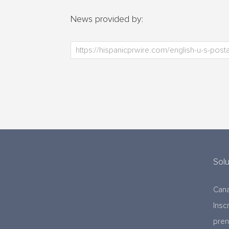
News provided by:
Sol
Cana
Insc
pre