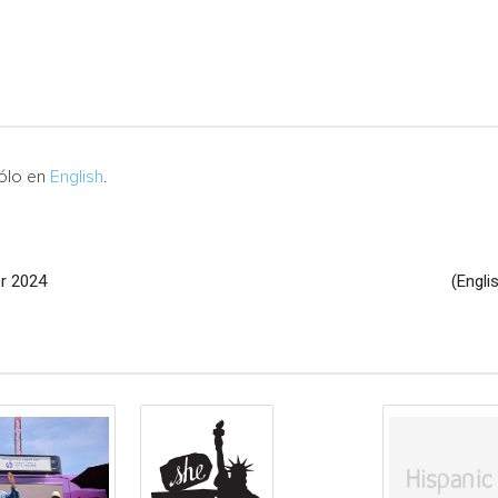
sólo en
English
.
or 2024
(Engli