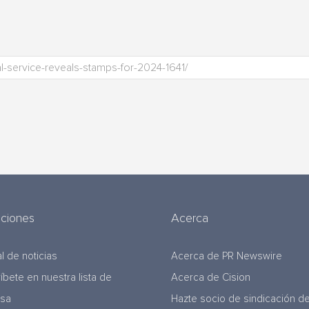
uciones
Acerca
l de noticias
Acerca de PR Newswire
ríbete en nuestra lista de
Acerca de Cision
nsa
Hazte socio de sindicación d