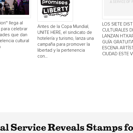
ion™ llega al
LOS SIETE DIS
Antes de la Copa Mundial,
 para celebrar
CULTURALES 
UNITE HERE, el sindicato de
dades que dan
LANZAN HTXAR
hotelería y turismo, lanza una
elencia cultural
GUÍA GRATUITA
campaña para promover la
a
ESCENA ARTÍST
libertad y la pertenencia
CIUDAD ESTE 
con...
tal Service Reveals Stamps f