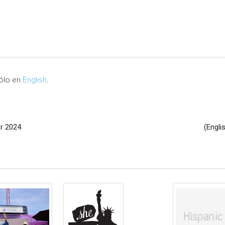
sólo en
English
.
or 2024
(Engli