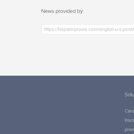
News provided by:
Sol
Cana
Insc
pre