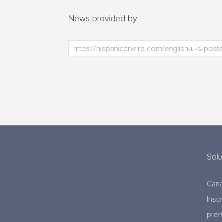
News provided by:
Sol
Cana
Insc
pre