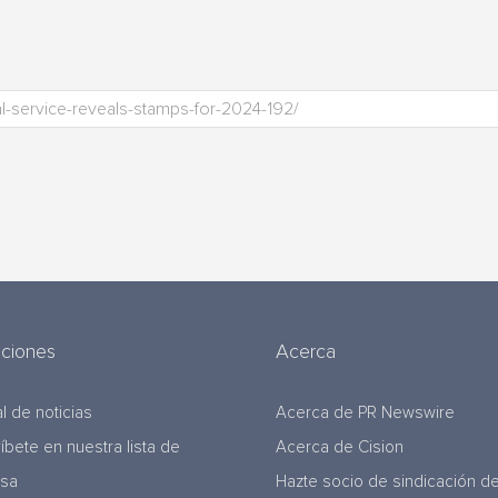
uciones
Acerca
l de noticias
Acerca de PR Newswire
ríbete en nuestra lista de
Acerca de Cision
nsa
Hazte socio de sindicación d