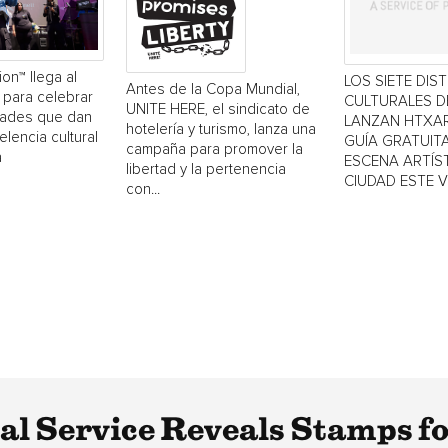
ion™ llega al
LOS SIETE DIS
Antes de la Copa Mundial,
 para celebrar
CULTURALES 
UNITE HERE, el sindicato de
dades que dan
LANZAN HTXAR
hotelería y turismo, lanza una
elencia cultural
GUÍA GRATUITA
campaña para promover la
a
ESCENA ARTÍST
libertad y la pertenencia
CIUDAD ESTE 
con...
tal Service Reveals Stamps f