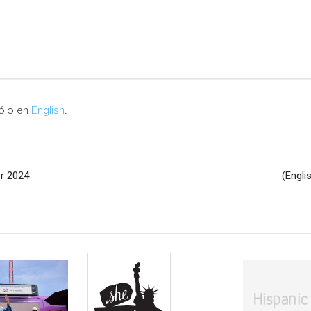
sólo en
English
.
or 2024
(Engli