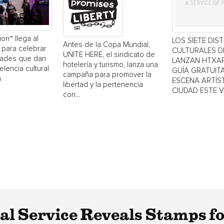
ion™ llega al
LOS SIETE DIS
Antes de la Copa Mundial,
 para celebrar
CULTURALES 
UNITE HERE, el sindicato de
dades que dan
LANZAN HTXAR
hotelería y turismo, lanza una
elencia cultural
GUÍA GRATUITA
campaña para promover la
a
ESCENA ARTÍST
libertad y la pertenencia
CIUDAD ESTE 
con...
tal Service Reveals Stamps f