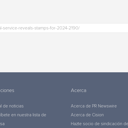
uciones
Acerca
l de noticias
Acerca de PR Newswire
ríbete en nuestra lista de
Acerca de Cision
nsa
Hazte socio de sindicación d