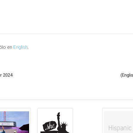
sólo en
English
.
or 2024
(Engli