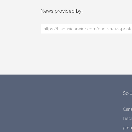
News provided by:
Sol
Cana
Insc
pre